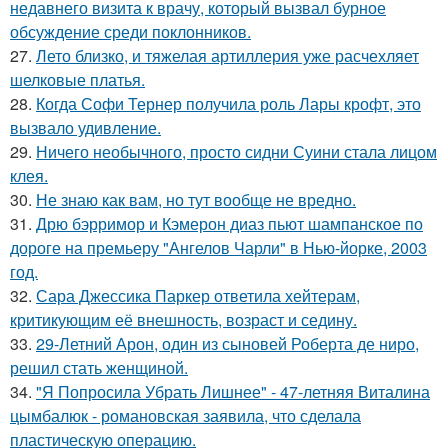
недавнего визита к врачу, который вызвал бурное
обсуждение среди поклонников.
27.
Лето близко, и тяжелая артиллерия уже расчехляет
шелковые платья.
28.
Когда Софи Тернер получила роль Лары крофт, это
вызвало удивление.
29.
Ничего необычного, просто сидни Суини стала лицом
клея.
30.
Не знаю как вам, но тут вообще не вредно.
31.
Дрю бэрримор и Кэмерон диаз пьют шампанское по
дороге на премьеру "Ангелов Чарли" в Нью-йорке, 2003
год.
32.
Сара Джессика Паркер ответила хейтерам,
критикующим её внешность, возраст и седину.
33.
29-Летний Арон, один из сыновей Роберта де ниро,
решил стать женщиной.
34.
"Я Попросила Убрать Лишнее" - 47-летняя Виталина
цымбалюк - романовская заявила, что сделала
пластическую операцию.