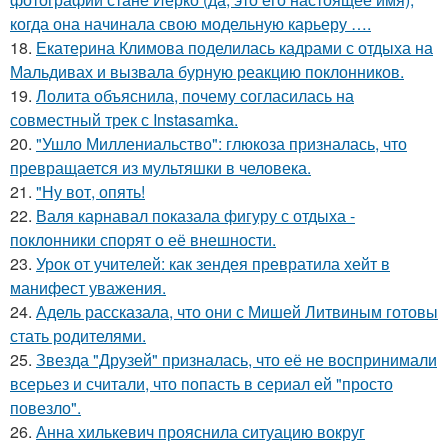
когда она начинала свою модельную карьеру ….
18.
Екатерина Климова поделилась кадрами с отдыха на
Мальдивах и вызвала бурную реакцию поклонников.
19.
Лолита объяснила, почему согласилась на
совместный трек с Instasamka.
20.
"Ушло Миллениальство": глюкоза призналась, что
превращается из мультяшки в человека.
21.
"Ну вот, опять!
22.
Валя карнавал показала фигуру с отдыха -
поклонники спорят о её внешности.
23.
Урок от учителей: как зендея превратила хейт в
манифест уважения.
24.
Адель рассказала, что они с Мишей Литвиным готовы
стать родителями.
25.
Звезда "Друзей" призналась, что её не воспринимали
всерьез и считали, что попасть в сериал ей "просто
повезло".
26.
Анна хилькевич прояснила ситуацию вокруг