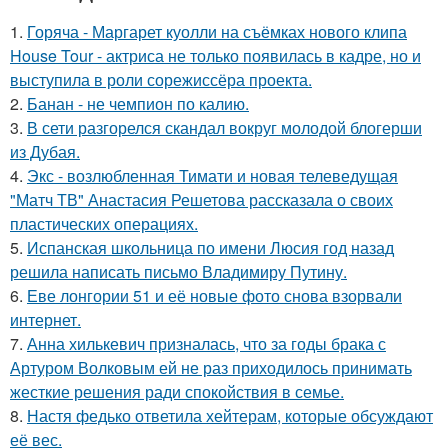
1.
Горяча - Маргарет куолли на съёмках нового клипа
House Tour - актриса не только появилась в кадре, но и
выступила в роли сорежиссёра проекта.
2.
Банан - не чемпион по калию.
3.
В сети разгорелся скандал вокруг молодой блогерши
из Дубая.
4.
Экс - возлюбленная Тимати и новая телеведущая
"Матч ТВ" Анастасия Решетова рассказала о своих
пластических операциях.
5.
Испанская школьница по имени Люсия год назад
решила написать письмо Владимиру Путину.
6.
Еве лонгории 51 и её новые фото снова взорвали
интернет.
7.
Анна хилькевич призналась, что за годы брака с
Артуром Волковым ей не раз приходилось принимать
жесткие решения ради спокойствия в семье.
8.
Настя федько ответила хейтерам, которые обсуждают
её вес.