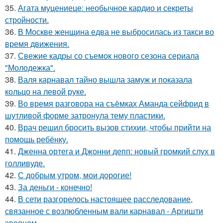
35.
Агата муцениеце: необычное кардио и секреты
стройности.
36.
В Москве женщина едва не выбросилась из такси во
время движения.
37.
Свежие кадры со съемок нового сезона сериала
"Молодежка".
38.
Валя карнавал тайно вышла замуж и показала
кольцо на левой руке.
39.
Во время разговора на съёмках Аманда сейфрид в
шутливой форме затронула тему пластики.
40.
Врач решил бросить вызов стихии, чтобы прийти на
помощь ребёнку.
41.
Дженна ортега и Джонни депп: новый громкий слух в
голливуде.
42.
С добрым утром, мои дорогие!
43.
За деньги - конечно!
44.
В сети разгорелось настоящее расследование,
связанное с возлюбленным вали карнавал - Аргишти
эвояном.