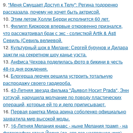
9.
"Меня Смущает Доступ к Телу": Регина тодоренко
рассказала, почему не хочет быть актрисой.
10.
Этим летом Холли Берри исполнится 60 лет.
11.
Филипп Киркоров впервые откровенно признался,
что рассматривал брак с экс - солисткой Artik & Asti
Севиль (Севиль велиевой.
12.
Культурный шок в Милане: Сергей бурунов и Дилара
зажгли на секретном шоу канье уэста.
13.
Анфиса Чехова поделилась фото в бикини в честь
48-го дня рождения.
14.
Блогерша лерчек решила устроить тотальную
распродажу своего гардероба.
15.
43-Летняя звезда фильма "Дьявол Носит Prada", Энн
хэтэуэй, нарушила молчание по поводу пластических
операций, которые ей то и дело приписывают.
16.
Первая ракетка Мира арина соболенко официально
захватила мир высокой моды.
17.
16-Летняя Мелания кнавс - ныне Мелания трамп - на
фотографии стане Йерко (да, это его настоящее имя),