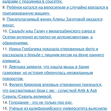
кадрами с праздника в соцсетях.
8.
Ребёнок катался на велосипеде и случайно врезался в
припаркованную машину.
9.
Предполагаемый жених Алины Загитовой оказался
женат.
10.
Свадьбу иды Галич у мидаграбинского озера в
Осетии интернет встретил не аплодисментами, а
обвинениями.
11.
Ирина Горбачева показала откровенные фото и
рассказала о борьбе с лишним весом на фоне раннего
климакса.
12.
Девушка заявила, что нашла мышь в банке
газировки, но история обернулась неожиданным
поворотом.
13.
Филипп Киркоров впервые откровенно признался,
что рассматривал брак с экс - солисткой Artik & Asti
Севиль (Севиль велиевой.
14.
Голодание - это не только про еду.
15.
Учёные из калифорнийского университета выяснили,