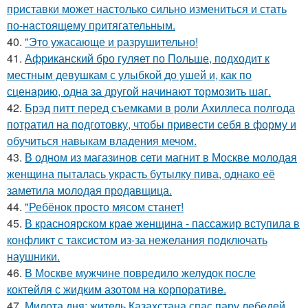
приставки может настолько сильно измениться и стать
по-настоящему притягательным.
40.
"Это ужасающе и разрушительно!
41.
Африканский бро гуляет по Польше, подходит к
местным девушкам с улыбкой до ушей и, как по
сценарию, одна за другой начинают тормозить шаг.
42.
Брэд питт перед съемками в роли Ахиллеса полгода
потратил на подготовку, чтобы привести себя в форму и
обучиться навыкам владения мечом.
43.
В одном из магазинов сети магнит в Москве молодая
женщина пыталась украсть бутылку пива, однако её
заметила молодая продавщица.
44.
"Ребёнок просто мясом станет!
45.
В красноярском крае женщина - пассажир вступила в
конфликт с таксистом из-за нежелания подключать
наушники.
46.
В Москве мужчине повредило желудок после
коктейля с жидким азотом на корпоративе.
47.
Милота дня: житель Казахстана спас пару лебедей,