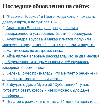
Последние обновления на сайте:
1.
"Лавочка Пороков" в Праге: когда хотели показать
драму азарта, а получился 18+.
2.
Анастасию Волочкову не раз упрекали в
приверженности устаревшим бьюти - процедурам.
3.
Александра Трусова и Макар Игнатов получили
множество предложений сняться в реалити-шоу - от
романтических до экстремальных.
4.
Айза лилуна впервые рассказала, что за два месяца
до беременности вторым сыном у неё случилась
замершая беременность.
5.
Селена Гомес призналась, что мечтает о ребёнке - и
сделала это трогательно и честно.
6.
Забудьте о Деми Мур и её "Субстанции" - у нас
готовится ответ, который невозможно было даже
вообразить.
7.
Пелагея с размахом отметила 40-летие и поделилась