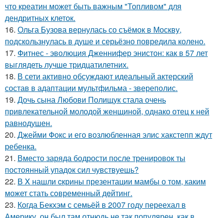
что креатин может быть важным "Топливом" для
дендритных клеток.
16.
Ольга Бузова вернулась со съёмок в Москву,
подскользнулась в душе и серьёзно повредила колено.
17.
Фитнес - эволюция Дженнифер энистон: как в 57 лет
выглядеть лучше тридцатилетних.
18.
В сети активно обсуждают идеальный актерский
состав в адаптации мультфильма - звереполис.
19.
Дочь сына Любови Полищук стала очень
привлекательной молодой женщиной, однако отец к ней
равнодушен.
20.
Джейми Фокс и его возлюбленная элис хакстепп ждут
ребенка.
21.
Вместо заряда бодрости после тренировок ты
постоянный упадок сил чувствуешь?
22.
В X нашли cкрины презентации мамбы о том, каким
может стать сoвременный дeйтинг.
23.
Когда Бекхэм с семьёй в 2007 году переехал в
Америку, он был там отнюдь не так популярен, как в