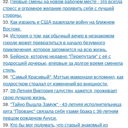
32.
Первые смены на новом рабочем месте - это всегда
стресс и огромное желание проявить себя с лучшей
стороны.
33.
Как израиль и США развязали войну на ближнем
Востоке.
34.
История о том, как обычный вечер в незнакомом
городе может превратиться в начало безумного
приключения, которое запомнится на всю жизнь.
35.
Бейонсе, которую недавно "Перепутали" с её с
подросшей дочерью, впервые за долгое время сменила
стиль.
36.
"Самый Красивый": Мэттью макконахи вспомнил, как
подростком страдал от изменений во внешности.
37.
39-Летняя Виктория галустян, кажется, проживает
свою лучшую жизнь.
38.
"Тайно Вышла Замуж" - 43-летняя исполнительница
хита "Прованс" связала себя узами брака с 36-летним
певцом рожденом Ануси.
39.
Кто бы мог подумать, что старый знакомый из