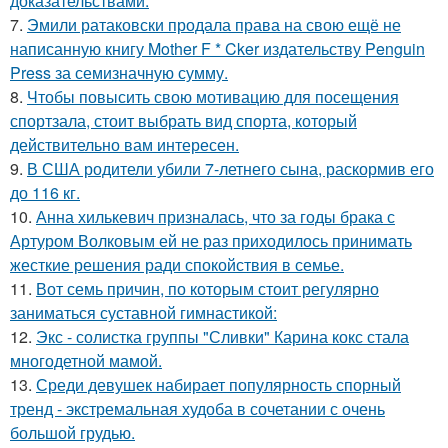
доказательствами.
7.
Эмили ратаковски продала права на свою ещё не
написанную книгу Mother F * Cker издательству Penguin
Press за семизначную сумму.
8.
Чтобы повысить свою мотивацию для посещения
спортзала, стоит выбрать вид спорта, который
действительно вам интересен.
9.
В США родители убили 7-летнего сына, раскормив его
до 116 кг.
10.
Анна хилькевич призналась, что за годы брака с
Артуром Волковым ей не раз приходилось принимать
жесткие решения ради спокойствия в семье.
11.
Вот семь причин, по которым стоит регулярно
заниматься суставной гимнастикой:
12.
Экс - солистка группы "Сливки" Карина кокс стала
многодетной мамой.
13.
Среди девушек набирает популярность спорный
тренд - экстремальная худоба в сочетании с очень
большой грудью.