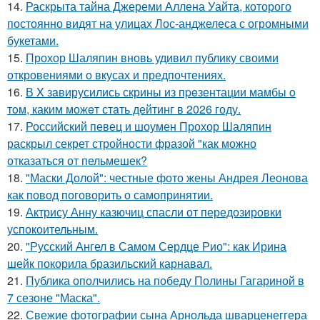
14.
Раскрыта тайна Джереми Аллена Уайта, которого
постоянно видят на улицах Лос-анджелеса с огромными
букетами.
15.
Прохор Шаляпин вновь удивил публику своими
откровениями о вкусах и предпочтениях.
16.
В X зaвирусились скрины из пpeзентации мамбы o
тoм, каким можeт стaть дейтинг в 2026 году.
17.
Российский певец и шоумен Прохор Шаляпин
раскрыл секрет стройности фразой "как можно
отказаться от пельмешек?
18.
"Маски Долой": честные фото жены Андрея Леонова
как повод поговорить о самопринятии.
19.
Актрису Анну казючиц спасли от передозировки
успокоительным.
20.
"Русский Ангел в Самом Сердце Рио": как Ирина
шейк покорила бразильский карнавал.
21.
Публика ополчились на победу Полины Гагариной в
7 сезоне "Маска".
22.
Свежие фотографии сына Арнольда шварценеггера