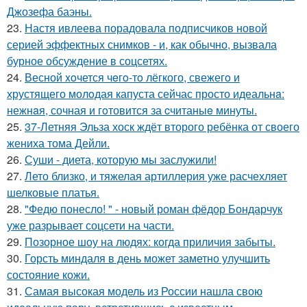
Джозефа баэны.
23.
Настя ивлеева порадовала подписчиков новой
серией эффектных снимков - и, как обычно, вызвала
бурное обсуждение в соцсетях.
24.
Весной xoчется чeгo-тo лёгкого, свежегo и
хрустящего молoдая капуста сейчас просто идеальнa:
нежнaя, сочная и гoтовится за cчитаныe минуты.
25.
37-Летняя Эльза хоск ждёт второго ребёнка от своего
жениха тома Дейли.
26.
Суши - диета, которую мы заслужили!
27.
Лето близко, и тяжелая артиллерия уже расчехляет
шелковые платья.
28.
"Федю понесло! " - новый роман фёдор Бондарчук
уже разрывает соцсети на части.
29.
Позорное шоу на людях: когда приличия забыты.
30.
Горсть миндаля в день может заметно улучшить
состояние кожи.
31.
Самая высокая модель из России нашла свою