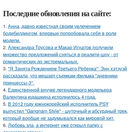
Последние обновления на сайте:
1.
Анна, давно известная своим увлечением
бодибилдингом, впервые попробовала себя в роли
модели.
2.
Александра Трусова и Макар Игнатов получили
множество предложений сняться в реалити-шоу - от
романтических до экстремальных.
3.
"Я Занята Рождением Третьего Ребенка": Энн хэтэуэй
рассказала, что мешает съемкам фильма "дневники
принцессы-3".
4.
Единственной внучке легендарного модельера
Валентина юдашкина исполнилось 4 года.
5.
В 2012 году южнокорейский исполнитель PSY
выпустил "Gangnam Style" - шуточный и абсурдный трек,
который вообще не задумывался как мировой хит.
6.
Любовь зла, а интернет уже открыл папку с