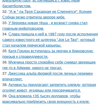
идеальную пару, встретившись с известным
баскетболистом.
32.
"А ж * па Твоя Сахарная не Слипнется": Ксения
Собчак резко ответила авроре кибе.
33.
У бероева новая тёща - и возраст снова стал
главным инфоповодом.
34.
Слава пришла к ней в 1987 году после исполнения
самого известного её шлягера "Joe Le Taxi", который
стал началом певческой карьеры.
35.
Катя Гордон вступилась за лерчек и блиновскую:
призыв к справедливости.
36.
Мужчина просто спокойно себе снимал зверюшек
где-то в Африке, никого не трогал.
37.
Джессика альба формой после личных перемен
впечатляет.
38.
Активисты предлагают запретить одежду, которая
оголяет живот, ягодицы или просвечивается.
39.
Она вложила 135 тысяч долларов, чтобы
максимально приблизить свою внешность к кукле.