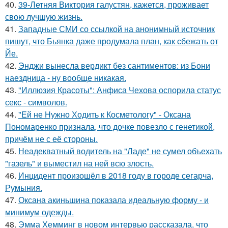
40.
39-Летняя Виктория галустян, кажется, проживает
свою лучшую жизнь.
41.
Западные СМИ со ссылкой на анонимный источник
пишут, что Бьянка даже продумала план, как сбежать от
Йе.
42.
Энджи вынесла вердикт без сантиментов: из Бони
наездница - ну вообще никакая.
43.
"Иллюзия Красоты": Анфиса Чехова оспорила статус
секс - символов.
44.
"Ей не Нужно Ходить к Косметологу" - Оксана
Пономаренко признала, что дочке повезло с генетикой,
причём не с её стороны.
45.
Неадекватный водитель на "Ладе" не сумел объехать
"газель" и выместил на ней всю злость.
46.
Инцидент произошёл в 2018 году в городе сегарча,
Румыния.
47.
Оксана акиньшина показала идеальную форму - и
минимум одежды.
48.
Эмма Хемминг в новом интервью рассказала, что