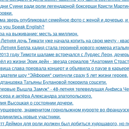
дни Суини ради роли легендарной боксерши Кристи Марти
ровки.
ма зверь опубликовал семейное фото с женой и дочерью, и
o you Speak English?
ра на выживание: месть за миллион.
-Летняя дочь Тимати уже начала копить на свою мечту - ква
-Летняя Белла хадид стала героиней нового номера италья
2013 году Тимоти шаламе встречался с Лурдес Леон, дочер
ёл из жизни Эрик дейн - звезда сериалов "Анатомия Страст
вица слава прервала концерт и объявила о паузе в карьере
здатели шоу "Эйфория" скипнули сразу 5 лет жизни героев.
дтанцовка Татьяны Булановой покорила соцсети.
первые Вышла Замуж" - 48-летняя телеведущая Анфиса Че
сера и актёра Александра златопольского.
ия Высоцкая о состоянии дочери.
куршевеле, знаменитом горнолыжном курорте во французски
единились новые участники.
тт Деймон для роли должен был добиться худощавого, но 