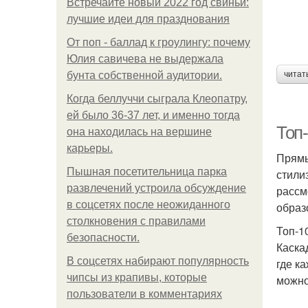
Встречайте новый 2022 год свиньи:
лучшие идеи для празднования
От поп - баллад к гроулингу: почему
Юлия савичева не выдержала
бунта собственной аудитории.
читат
Когда беллуччи сыграла Клеопатру,
ей было 36-37 лет, и именно тогда
Топ
она находилась на вершине
карьеры.
Прямы
Пышная посетительница парка
стили
развлечений устроила обсуждение
рассм
в соцсетях после неожиданного
образ
столкновения с правилами
Топ-1
безопасности.
Каска
В соцсетях набирают популярность
где к
чипсы из крапивы, которые
можно
пользователи в комментариях