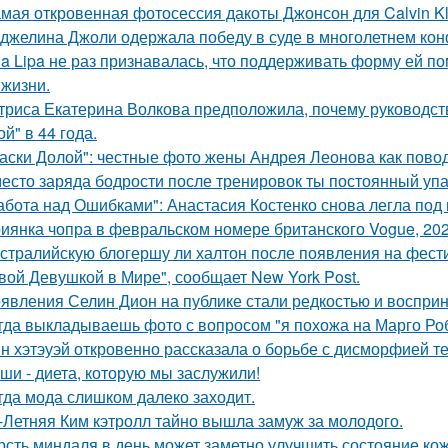
мая откровенная фотосессия дакоты Джонсон для Calvin Kl
джелина Джоли одержала победу в суде в многолетнем ко
a Lipa не раз признавалась, что поддерживать форму ей п
 жизни.
триса Екатерина Волкова предположила, почему руководство
й" в 44 года.
аски Долой": честные фото жены Андрея Леонова как повод
есто заряда бодрости после тренировок ты постоянный упа
абота над Ошибками": Анастасия Костенко снова легла под 
иянка чопра в февральском номере британского Vogue, 202
стралийскую блогершу ли халтон после появления на фест
вой Девушкой в Мире", сообщает New York Post.
явления Селин Дион на публике стали редкостью и восприн
гда выкладываешь фото с вопросом "я похожа на Марго Ро
н хэтэуэй откровенно рассказала о борьбе с дисморфией те
ши - диета, которую мы заслужили!
гда мода слишком далеко заходит.
-Летняя Ким кэтролл тайно вышла замуж за молодого.
рсть миндаля в день может заметно улучшить состояние кож