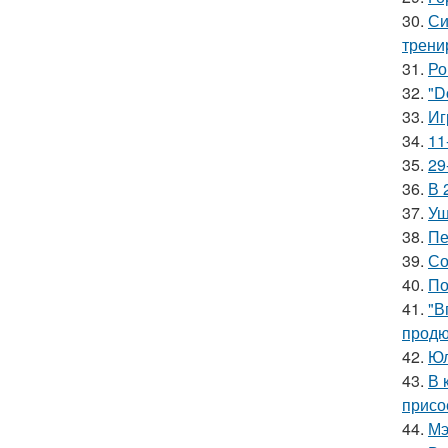
30.
Си
трени
31.
Ро
32.
"D
33.
Иг
34.
11
35.
29
36.
В 
37.
Уш
38.
Пе
39.
Со
40.
По
41.
"В
продю
42.
Юл
43.
В 
присо
44.
Мэ