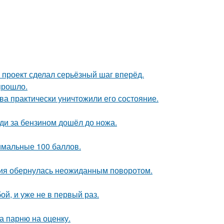
 проект сделал серьёзный шаг вперёд.
прошло.
ва практически уничтожили его состояние.
еди за бензином дошёл до ножа.
имальные 100 баллов.
ория обернулась неожиданным поворотом.
й, и уже не в первый раз.
а парню на оценку.