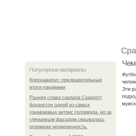
Сра
Чем
Популярные материалы
Футбо
Коронавирус: предварительные
челов
итоги пандемии
Эти р
подхо
Ранняя слава сделала Скарлетт
мужск
йоханссон одной из самых
узнаваемых актрис голливуда, но за
глянцевым фасадом скрывалась
огромная неуверенность.