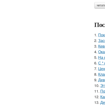
читат
Пос
1.
Пок
2.
Зас
3.
Кев
4.
Ока
5.
На 
6.
С *
7.
Цен
8.
Кла
9.
Дев
10.
Эт
11.
По
12.
Ка
13.
Де