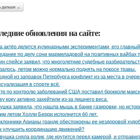
ь дальше →
ледние обновления на сайте:
а актёр делится кулинарными экспериментами, его главный
едание по делу сони мармеладовой на позитивных вайбах 
ин спейси заявил, что многолетние судебные разбирательст
залось, летом можно нормально поднять на покосе травы.
одной из заправок Петербурга конфликт из-за места в очер
 ксуализация в спорте всё.
тр по контролю заболеваний США поставил брокколи макс
ву коку активно захейтили из-за лишнего веса.
ушка заявила, что нашла мышь в банке газировки, но ист
им летом Холли Берри исполнится 60 лет.
клонники Арианы гранде обеспокоены ее нездоровой худобо
к улучшить координацию движений?
вушка сняла ролик, где крутится перед камерой, и отправил