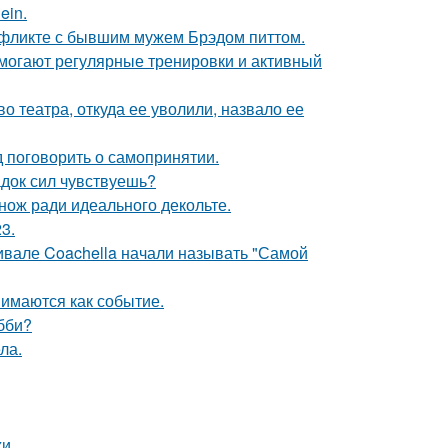
ein.
нфликте с бывшим мужем Брэдом питтом.
омогают регулярные тренировки и активный
 театра, откуда ее уволили, назвало ее
 поговорить о самопринятии.
док сил чувствуешь?
нож ради идеального декольте.
3.
ивале Coachella начали называть "Самой
имаются как событие.
бби?
ла.
и.