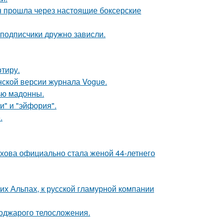
н прошла через настоящие боксерские
 подписчики дружно зависли.
ртиру.
нской версии журнала Vogue.
ью мадонны.
и" и "эйфория".
.
хова официально стала женой 44-летнего
х Альпах, к русской гламурной компании
поджарого телосложения.