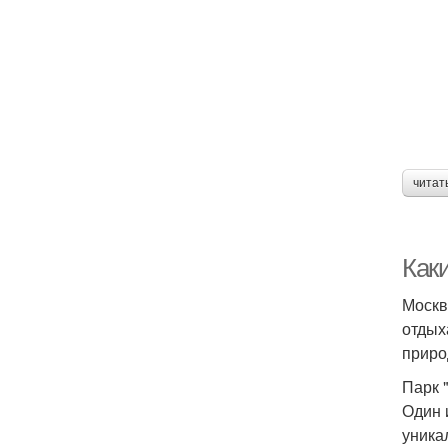
читат
Как
Москв
отдых
приро
Парк 
Один 
уника