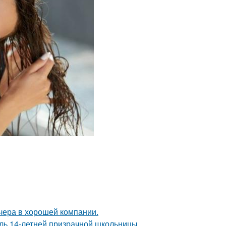
чера в хорошей компании.
оль 14-летней призрачной школьницы.