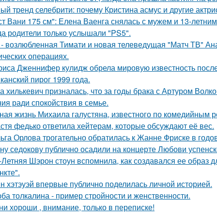
ый тренд селебрити: почему Кристина асмус и другие актри
ст Вани 175 см": Елена Ваенга снялась с мужем и 13-летни
да родители только услышали "PS5".
 - возлюбленная Тимати и новая телеведущая "Матч ТВ" Ан
ических операциях.
риса Дженнифер кулидж обрела мировую известность посл
канский пирог 1999 года.
а хилькевич призналась, что за годы брака с Артуром Волк
ия ради спокойствия в семье.
ная жизнь Михаила галустяна, известного по комедийным р
стя федько ответила хейтерам, которые обсуждают её вес.
ьга Орлова трогательно обратилась к Жанне Фриске в годо
ну седокову публично осадили на концерте Любови успенск
-Летняя Шэрон стоун вспомнила, как создавался ее образ 
нкте".
н хэтэуэй впервые публично поделилась личной историей.
ба толкалина - пример стройности и женственности.
ни хороши , внимание, только в переписке!