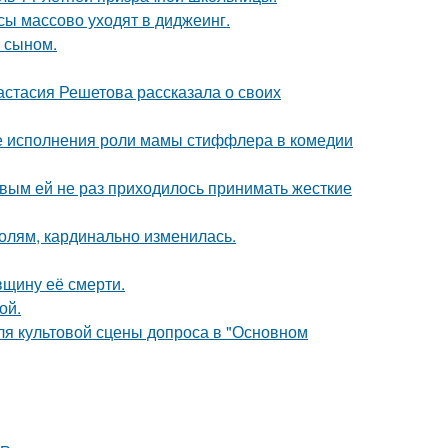
сы массово уходят в диджеинг.
м сыном.
астасия Решетова рассказала о своих
е исполнения роли мамы стиффлера в комедии
овым ей не раз приходилось принимать жесткие
олям, кардинально изменилась.
вщину её смерти.
ой.
для культовой сцены допроса в "Основном