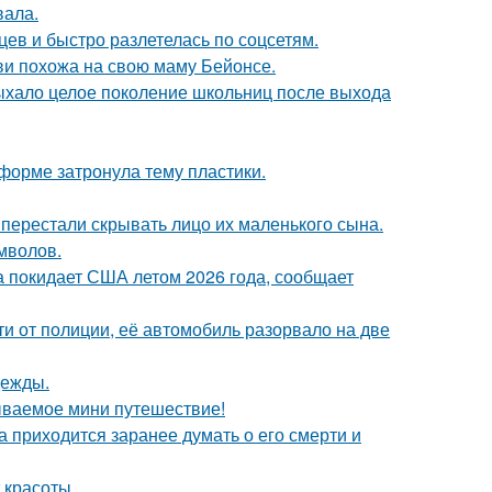
вала.
ев и быстро разлетелась по соцсетям.
йви похожа на свою маму Бейонсе.
дыхало целое поколение школьниц после выхода
форме затронула тему пластики.
 перестали скрывать лицо их маленького сына.
мволов.
а покидает США летом 2026 года, сообщает
и от полиции, её автомобиль разорвало на две
дежды.
ываемое мини путешествие!
 приходится заранее думать о его смерти и
 красоты.