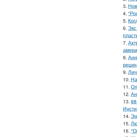
3.
Нов
4.
"Ро
5.
Ког
6.
Экс
пласт
7.
Акт
амери
8.
Анн
решен
9.
Лич
10.
На
11.
Ол
12.
Ан
13.
68
Инсти
14.
Эн
15.
Лю
16.
"О