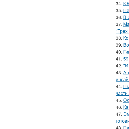
34.
Юл
35.
Не
36.
В 
37.
Ма
"Трех
38.
Ко
39.
Во
40.
Ги
41.
59
42.
"И
43.
Ан
инсай
44.
Пь
части.
45.
Ок
46.
Ка
47.
Эм
готови
48.
Па