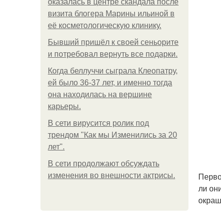
оказалась в центре скандала после
визита блогера Марины ильиной в
её косметологическую клинику.
Бывший пришёл к своей сеньорите
и потребовал вернуть все подарки.
Когда беллуччи сыграла Клеопатру,
ей было 36-37 лет, и именно тогда
она находилась на вершине
карьеры.
В сети вирусится ролик под
трендом "Как мы Изменились за 20
лет".
В сети продолжают обсуждать
Перво
изменения во внешности актрисы.
ли он
окраш