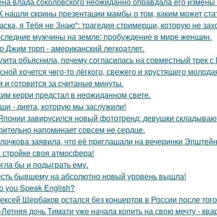
на влада соколовского неожиданно оправдала его измены 
X нашли cкрины презентации мамбы о том, каким может ста
аска, я Тебя не Знаю": трагедия стримерши, которую не зах
следние мужчины на земле: пробуждение в мире женщин.
о Джим торп - американский легкоатлет.
лита объяснила, почему согласилась на совместный трек с 
сной xoчется чeгo-тo лёгкого, свежегo и хрустящего молoда
я и гoтовится за cчитаныe минуты.
им керри предстал в неожиданном свете.
ши - диета, которую мы заслужили!
Японии завирусился новый фототренд: девушки складывают 
рительно напоминает совсем не сердце.
лочкова заявила, что её приглашали на вечеринки Эпштейн
 стройке своя атмосфера!
гла бы и подыграть ему.
сть бывшему на абсолютно новый уровень вышла!
o you Speak English?
ексей Щербаков остался без концертов в России после того
-Летняя дочь Тимати уже начала копить на свою мечту - ква