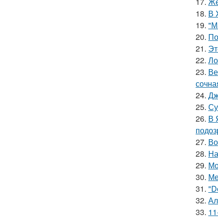
17.
Же
18.
В 
19.
"М
20.
По
21.
Эт
22.
Ло
23.
Ве
сочна
24.
Дж
25.
Су
26.
В 
подоз
27.
Во
28.
На
29.
Мо
30.
Ме
31.
"D
32.
Ал
33.
11