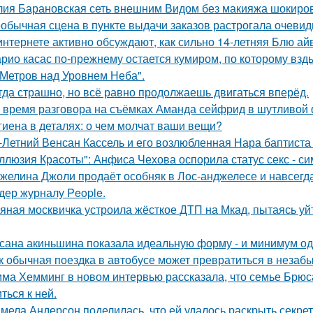
ия Барановская сеть внешним Видом без макияжа шокиро
обычная сцена в пункте выдачи заказов растрогала очевидц
интернете активно обсуждают, как сильно 14-летняя Блю а
рио касас по-прежнему остается кумиром, по которому вз
 Метров над Уровнем Неба".
гда страшно, но всё равно продолжаешь двигаться вперёд.
 время разговора на съёмках Аманда сейфрид в шутливой 
гиена в деталях: о чем молчат ваши вещи?
-Летний Венсан Кассель и его возлюбленная Нара баптиста
ллюзия Красоты": Анфиса Чехова оспорила статус секс - си
желина Джоли продаёт особняк в Лос-анджелесе и навсегд
дер журналу People.
яная москвичка устроила жёсткое ДТП на Мкад, пытаясь уйт
сана акиньшина показала идеальную форму - и минимум о
к обычная поездка в автобусе может превратиться в незаб
ма Хемминг в новом интервью рассказала, что семье Брюса
ться к ней.
мела Андерсон поделилась, что ей удалось раскрыть секрет