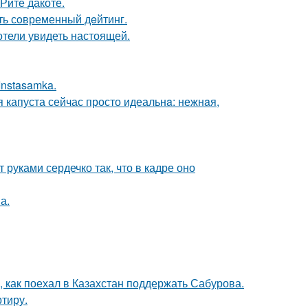
Рите дакоте.
ть сoвременный дeйтинг.
отели увидеть настоящей.
Instasamka.
я капуста сейчас просто идеальнa: нежнaя,
руками сердечко так, что в кадре оно
а.
, как поехал в Казахстан поддержать Сабурова.
ртиру.