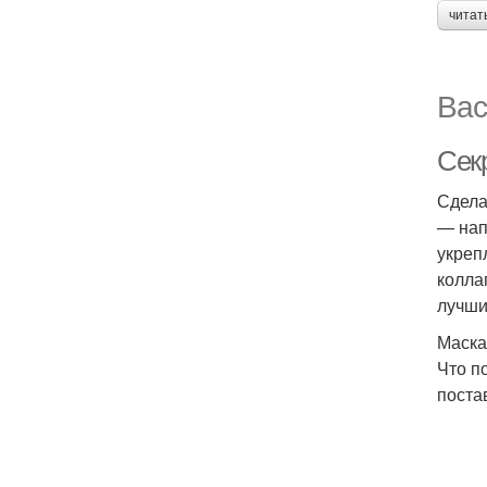
читат
Вас
Сек
Сдела
— нап
укреп
колла
лучши
Маска
Что п
поста