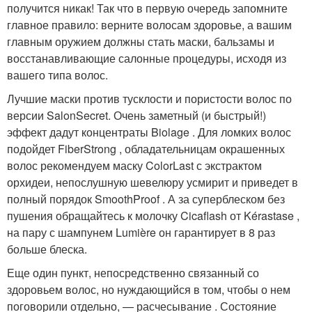
получится никак! Так что в первую очередь запомните
главное правило: верните волосам здоровье, а вашим
главным оружием должны стать маски, бальзамы и
восстанавливающие салонные процедуры, исходя из
вашего типа волос.
Лучшие маски против тусклости и пористости волос по
версии SalonSecret. Очень заметный (и быстрый!)
эффект дадут концентраты Biolage . Для ломких волос
подойдет FiberStrong , обладательницам окрашенных
волос рекомендуем маску ColorLast с экстрактом
орхидеи, непослушную шевелюру усмирит и приведет в
полный порядок SmoothProof . А за суперблеском без
пушения обращайтесь к молочку Cicaflash от Kérastase ,
на пару с шампунем Lumière он гарантирует в 8 раз
больше блеска.
Еще один пункт, непосредственно связанный со
здоровьем волос, но нуждающийся в том, чтобы о нем
поговорили отдельно, — расчесывание . Состояние