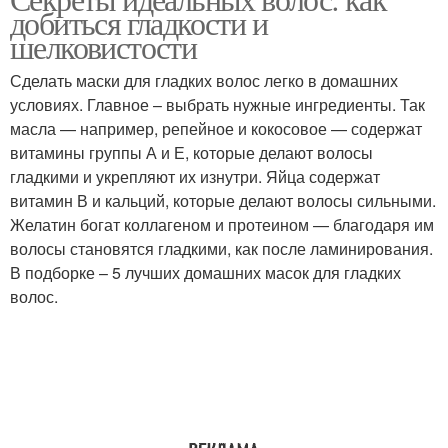
Маски для волос
Народные маски
добиться гладкости и
шелковистости
Сделать маски для гладких волос легко в домашних
Маски для блестящих
условиях. Главное – выбрать нужные ингредиенты. Так
Средства для гладкости
волос
масла — например, репейное и кокосовое — содержат
витамины группы А и Е, которые делают волосы
гладкими и укрепляют их изнутри. Яйца содержат
витамин В и кальций, которые делают волосы сильными.
Желатин богат коллагеном и протеином — благодаря им
волосы становятся гладкими, как после ламинирования.
В подборке – 5 лучших домашних масок для гладких
волос.