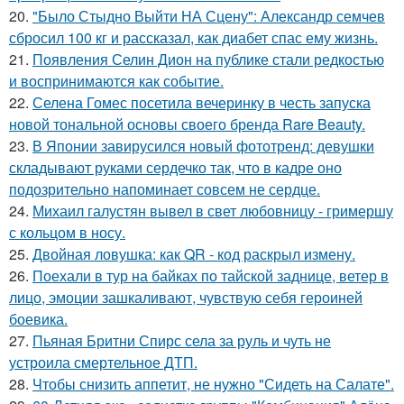
20.
"Было Стыдно Выйти НА Сцену": Александр семчев
сбросил 100 кг и рассказал, как диабет спас ему жизнь.
21.
Появления Селин Дион на публике стали редкостью
и воспринимаются как событие.
22.
Селена Гомес посетила вечеринку в честь запуска
новой тональной основы своего бренда Rare Beauty.
23.
В Японии завирусился новый фототренд: девушки
складывают руками сердечко так, что в кадре оно
подозрительно напоминает совсем не сердце.
24.
Михаил галустян вывел в свет любовницу - гримершу
с кольцом в носу.
25.
Двойная ловушка: как QR - код раскрыл измену.
26.
Поехали в тур на байках по тайской заднице, ветер в
лицо, эмоции зашкаливают, чувствую себя героиней
боевика.
27.
Пьяная Бритни Спирс села за руль и чуть не
устроила смертельное ДТП.
28.
Чтобы снизить аппетит, не нужно "Сидеть на Салате".