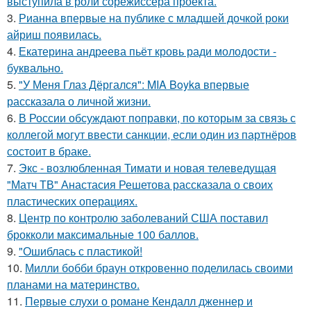
выступила в роли сорежиссёра проекта.
3.
Рианна впервые на публике с младшей дочкой роки
айриш появилась.
4.
Екатерина андреева пьёт кровь ради молодости -
буквально.
5.
"У Меня Глаз Дёргался": MIA Boyka впервые
рассказала о личной жизни.
6.
В России обсуждают поправки, по которым за связь с
коллегой могут ввести санкции, если один из партнёров
состоит в браке.
7.
Экс - возлюбленная Тимати и новая телеведущая
"Матч ТВ" Анастасия Решетова рассказала о своих
пластических операциях.
8.
Центр по контролю заболеваний США поставил
брокколи максимальные 100 баллов.
9.
"Ошиблась с пластикой!
10.
Милли бобби браун откровенно поделилась своими
планами на материнство.
11.
Первые слухи о романе Кендалл дженнер и