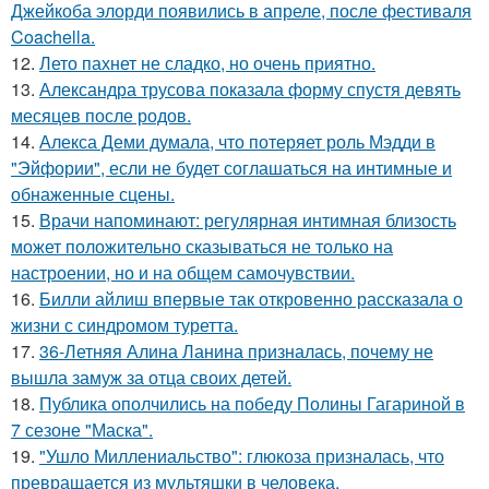
Джейкоба элорди появились в апреле, после фестиваля
Coachella.
12.
Лето пахнет не сладко, но очень приятно.
13.
Александра трусова показала форму спустя девять
месяцев после родов.
14.
Алекса Деми думала, что потеряет роль Мэдди в
"Эйфории", если не будет соглашаться на интимные и
обнаженные сцены.
15.
Врачи напоминают: регулярная интимная близость
может положительно сказываться не только на
настроении, но и на общем самочувствии.
16.
Билли айлиш впервые так откровенно рассказала о
жизни с синдромом туретта.
17.
36-Летняя Алина Ланина призналась, почему не
вышла замуж за отца своих детей.
18.
Публика ополчились на победу Полины Гагариной в
7 сезоне "Маска".
19.
"Ушло Миллениальство": глюкоза призналась, что
превращается из мультяшки в человека.