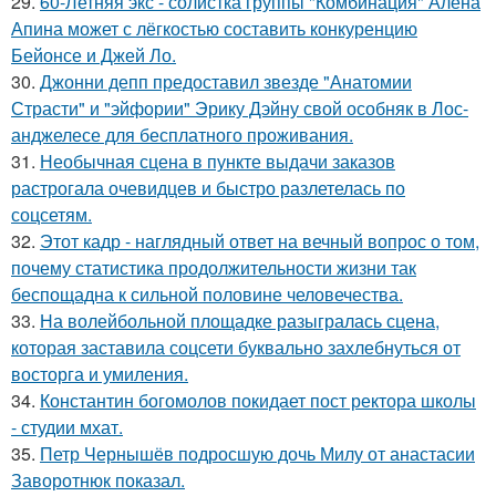
29.
60-Летняя экс - солистка группы "Комбинация" Алёна
Апина может с лёгкостью составить конкуренцию
Бейонсе и Джей Ло.
30.
Джонни депп предоставил звезде "Анатомии
Страсти" и "эйфории" Эрику Дэйну свой особняк в Лос-
анджелесе для бесплатного проживания.
31.
Необычная сцена в пункте выдачи заказов
растрогала очевидцев и быстро разлетелась по
соцсетям.
32.
Этот кадр - наглядный ответ на вечный вопрос о том,
почему статистика продолжительности жизни так
беспощадна к сильной половине человечества.
33.
На волейбольной площадке разыгралась сцена,
которая заставила соцсети буквально захлебнуться от
восторга и умиления.
34.
Константин богомолов покидает пост ректора школы
- студии мхат.
35.
Петр Чернышёв подросшую дочь Милу от анастасии
Заворотнюк показал.