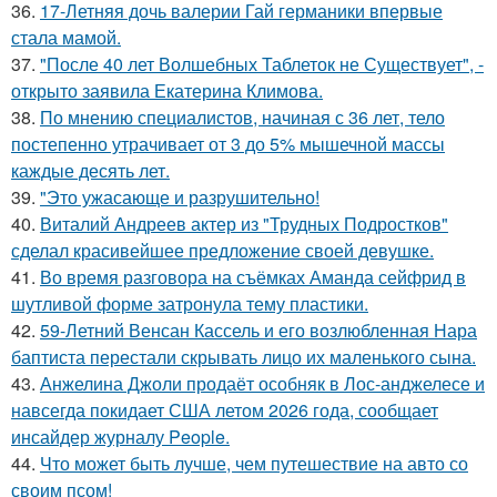
36.
17-Летняя дочь валерии Гай германики впервые
стала мамой.
37.
"После 40 лет Волшебных Таблеток не Существует", -
открыто заявила Екатерина Климова.
38.
По мнению специалистов, начиная с 36 лет, тело
постепенно утрачивает от 3 до 5% мышечной массы
каждые десять лет.
39.
"Это ужасающе и разрушительно!
40.
Виталий Андреев актер из "Трудных Подростков"
сделал красивейшее предложение своей девушке.
41.
Во время разговора на съёмках Аманда сейфрид в
шутливой форме затронула тему пластики.
42.
59-Летний Венсан Кассель и его возлюбленная Нара
баптиста перестали скрывать лицо их маленького сына.
43.
Анжелина Джоли продаёт особняк в Лос-анджелесе и
навсегда покидает США летом 2026 года, сообщает
инсайдер журналу People.
44.
Что может быть лучше, чем путешествие на авто со
своим псом!