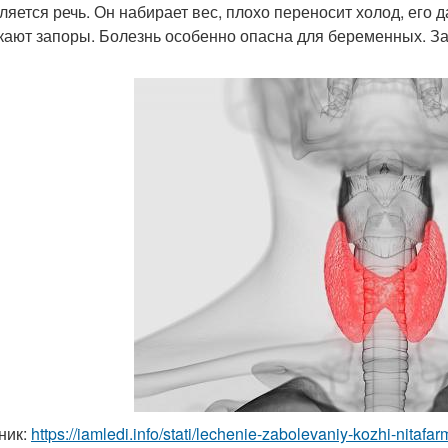
ляется речь. Он набирает вес, плохо переносит холод, его 
кают запоры. Болезнь особенно опасна для беременных. За
ник:
https://iamledi.info/stati/lechenie-zabolevaniy-kozhi-nitaf