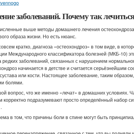
stvennogo
ение заболеваний. Почему так лечиться
исленные выше методы домашнего лечения остеохондроза н
вого образа жизни. Но есть нюанс.
совсем кратко, диагноза «остеохондроз» в том виде, в кото
ции Международного классификатора болезней (МКБ‑10) э
а редких заболеваний, связанных с нарушением нормального
хондроз начинается в детстве и считается серьёзнейшим со
 сустава или кости. Настоящее заболевание, таким образом
ми болями.
ой вопрос, что же именно «лечат» в домашних условиях. Ч
м корректно подразумевают просто определённый набор си
.
ема в том, что причины боли в спине могут быть принципи
ечное перенапряжение, связанное с тем, что вы подняли ч