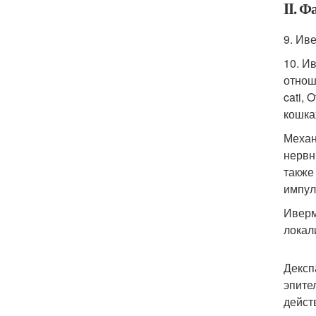
II. 
9. Ив
10. И
отнош
cati, 
кошка
Механ
нервн
также
импул
Иверм
локал
Дексп
эпите
дейст