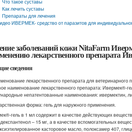
Что такое суставы
Как лечить суставы
Препараты для лечения
идео ИВЕРМЕК- средство от паразитов для индивидуально
ение заболеваний кожи NitaFarm Ивер
менению лекарственного препарата Ив
щие сведения
именование лекарственного препарата для ветеринарного 
вое наименование лекарственного препарата: Ивермек®-гель
народные непатентованные наименования: ивермектин, ли
карственная форма: гель для наружного применения.
ек®-гель в 1 мл содержит в качестве действующих веществ:
, декспантенол – 15 мг, а в качестве вспомогательных веще
ксиэтилированное касторовое масло, полоксамер 407, глиц