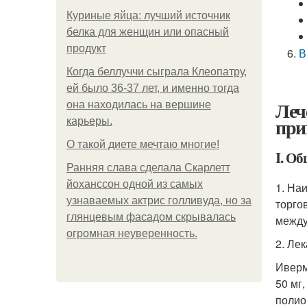
Куриные яйца: лучший источник
белка для женщин или опасный
продукт
В
Когда беллуччи сыграла Клеопатру,
ей было 36-37 лет, и именно тогда
Леч
она находилась на вершине
при
карьеры.
О такой диете мечтаю многие!
I. Об
Ранняя слава сделала Скарлетт
йоханссон одной из самых
1. На
узнаваемых актрис голливуда, но за
торго
глянцевым фасадом скрывалась
между
огромная неуверенность.
2. Ле
Иверм
50 мг
полио