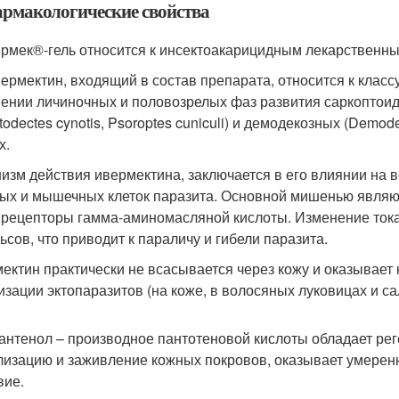
Фармакологические свойства
ермек®-гель относится к инсектоакарицидным лекарственн
вермектин, входящий в состав препарата, относится к класс
ении личиночных и половозрелых фаз развития саркоптоидных
Otodectes cynotis, Psoroptes cuniculi) и демодекозных (Demo
х.
изм действия ивермектина, заключается в его влиянии на 
ых и мышечных клеток паразита. Основной мишенью являю
 рецепторы гамма-аминомасляной кислоты. Изменение ток
ьсов, что приводит к параличу и гибели паразита.
ектин практически не всасывается через кожу и оказывает 
изации эктопаразитов (на коже, в волосяных луковицах и са
антенол – производное пантотеновой кислоты обладает ре
лизацию и заживление кожных покровов, оказывает умере
вие.