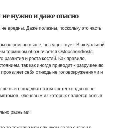
 не нужно и даже опасно
е вредны. Даже полезны, поскольку это часть
ром он описан выше, не существует. В актуальной
тим термином обозначается
Osteochondrosis
 развития и роста костей. Как правило,
стоянием, так как иногда приводит к разрушению
, проявляет себя отнюдь не головокружениями и
аще всего под диагнозом «остеохондроз» не
мптомов, ключевым из которых является боль в
ально разными:
то‑то тяжёлое или слишком долго сидели в