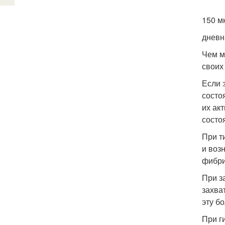
150 м
дневн
Чем м
своих
Если 
состо
их ак
состо
При т
и воз
фибри
При з
захва
эту б
При г