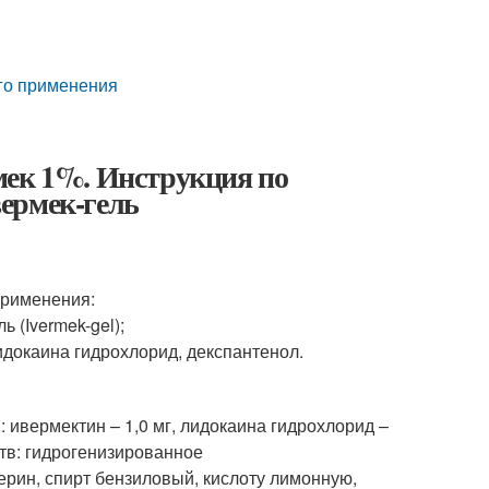
го применения
мек 1%. Инструкция по
ермек-гель
применения:
 (Ivermek-gel);
докаина гидрохлорид, декспантенол.
 ивермектин – 1,0 мг, лидокаина гидрохлорид –
ств: гидрогенизированное
ерин, спирт бензиловый, кислоту лимонную,