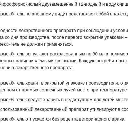
й фосфорнокислый двузамещенный 12-водный и воду очищ
ермек®-гель по внешнему виду представляет собой опалесц
годности лекарственного препарата при соблюдении услови
ода со дня производства, после первого вскрытия упаковки –
ек®-гель не должен применяться.
ермек®-гель выпускают расфасованным по 30 мл в полиме
ренных навинчиваемыми крышками. Каждую потребительску
нению лекарственного препарата.
ермек®-гель хранят в закрытой упаковке производителя, отд
енном от прямых солнечных лучей месте при температуре о
ермек®-гель следует хранить в недоступном для детей месте
использованный лекарственный препарат утилизируют в соо
ермек®-гель отпускается без рецепта ветеринарного врача.