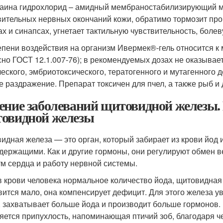
аина гидрохлорид – амидный мембраностабилизирующий ме
вительных нервных окончаний кожи, обратимо тормозит пр
ах и синапсах, угнетает тактильную чувствительность, болев
епени воздействия на организм Ивермек®-гель относится к
сно ГОСТ 12.1.007-76); в рекомендуемых дозах не оказыва
ческого, эмбриотоксического, тератогенного и мутагенного 
е раздражение. Препарат токсичен для пчел, а также рыб и 
ение заболеваний щитовидной железы.
овидной железы
идная железа — это орган, который забирает из крови йод 
держащими. Как и другие гормоны, они регулируют обмен в
тм сердца и работу нервной системы.
в крови человека нормальное количество йода, щитовидная 
вится мало, она компенсирует дефицит. Для этого железа у
, захватывает больше йода и производит больше гормонов.
яется припухлость, напоминающая птичий зоб, благодаря че