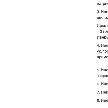
натри
3. Ив
цвета.
Срок 
– 3 г
Иверм
4. Ив
укупо
приме
5. Ив
защищ
6. Ив
7. Не
8. Ив