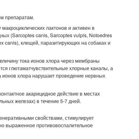
ым препаратам.
у макроциклических лактонов и активен в
 (Sarcoptes canis, Sarcoptes vulpis, Notoedres
dex canis), клещей, паразитирующих на собаках и
величину тока ионов хлора через мембраны
тся глютаматчувствительные хлорные каналы, а
а ионов хлора нарушает проведение нервных
контактное акарицидное действие в местах
льных железах) в течение 5-7 дней.
генеративными свойствами, стимулирует
нно выраженное противовоспалительное