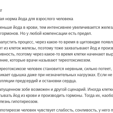
кг
ая норма йода для взрослого человека
еньше йода в крови, тем интенсивнее увеличивается желез
 гормонов. Но у любой компенсации есть предел.
запустить процесс, через какое-то время в щитовидке поя
ят из клеток железы, поэтому тоже захватывают йод и прои
тивность, поэтому через какое-то время клетки начинают в
яние, которые врачи называют тиреотоксикозом.
иреотоксикозе человек становится нервным, сильно потеет, 
никает одышка даже при незначительных нагрузках. Если не 
лляции предсердий и остановки сердца.
апущенном зобе возможен и другой сценарий. Иногда клетки
тывать йод из крови и производить гормоны. Тогда их, нао
олезнь гипотиреозом.
ипотиреозе человек чувствует слабость, сонливость, у него