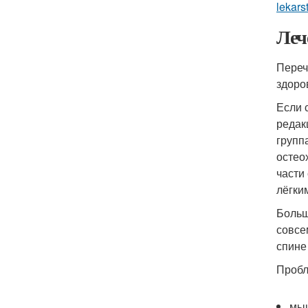
lekar
Леч
Переч
здоро
Если 
редак
групп
остео
части
лёгки
Больш
совсе
спине 
Пробл
мыш