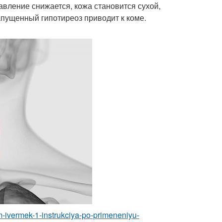
давление снижается, кожа становится сухой,
пущенный гипотиреоз приводит к коме.
arm-ivermek-1-instrukciya-po-primeneniyu-