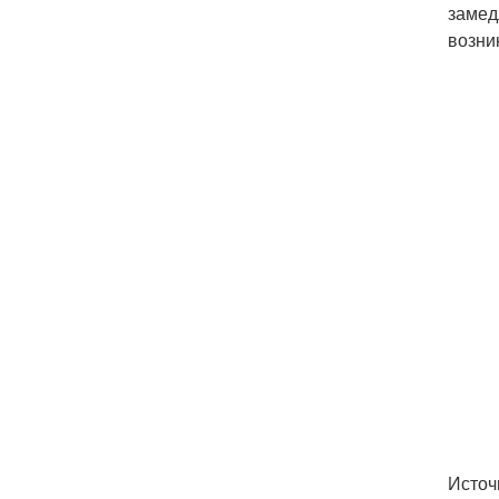
замед
возни
Источ