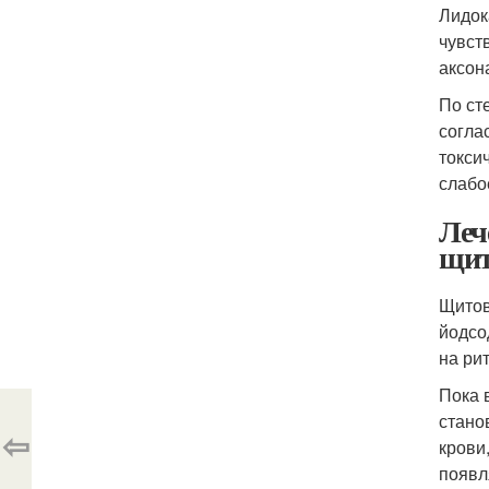
Лидок
чувст
аксон
По ст
согла
токси
слабо
Леч
щит
Щитов
йодсо
на ри
Пока 
стано
⇦
крови
появл