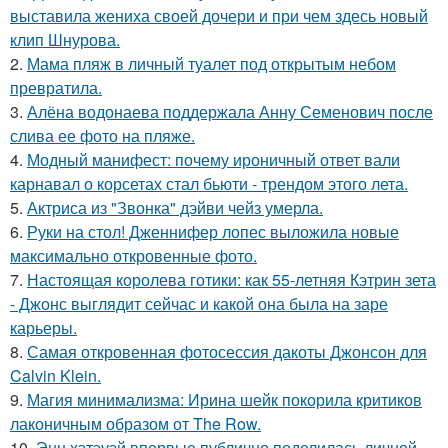
выставила жениха своей дочери и при чем здесь новый
клип Шнурова.
2.
Мама пляж в личный туалет под открытым небом
превратила.
3.
Алёна водонаева поддержала Анну Семенович после
слива ее фото на пляже.
4.
Модный манифест: почему ироничный ответ вали
карнавал о корсетах стал бьюти - трендом этого лета.
5.
Актриса из "Звонка" дэйви чейз умерла.
6.
Руки на стол! Дженнифер лопес выложила новые
максимально откровенные фото.
7.
Настоящая королева готики: как 55-летняя Кэтрин зета
- Джонс выглядит сейчас и какой она была на заре
карьеры.
8.
Самая откровенная фотосессия дакоты Джонсон для
Calvin Klein.
9.
Магия минимализма: Ирина шейк покорила критиков
лаконичным образом от The Row.
10.
Энн хэтэуэй впервые публично поделилась личной