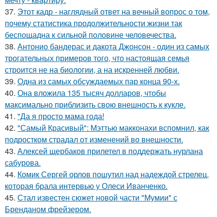
37.
Этот кадр - наглядный ответ на вечный вопрос о том,
почему статистика продолжительности жизни так
беспощадна к сильной половине человечества.
38.
Антонио бандерас и дакота Джонсон - один из самых
трогательных примеров того, что настоящая семья
строится не на биологии, а на искренней любви.
39.
Одна из самых обсуждаемых пар конца 90-х.
40.
Она вложила 135 тысяч долларов, чтобы
максимально приблизить свою внешность к кукле.
41.
"Да я просто мама года!
42.
"Самый Красивый": Мэттью макконахи вспомнил, как
подростком страдал от изменений во внешности.
43.
Алексей щербаков прилетел в поддержать нурлана
сабурова.
44.
Комик Сергей орлов пошутил над надеждой стрелец,
которая брала интервью у Олеси Иванченко.
45.
Стал известен сюжет новой части "Мумии" с
Бренданом фрейзером.