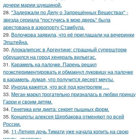
дочери марии шукшиной.
28.
"Задержали по Делу о Запрещённых Веществах" -
звезда сериала "постучись в мою дверь" была
арестована в аэропорту Стамбула.
29.
Волочкова заявила, что её приглашали на вечеринки
Эпштейна.
30.
Апокалипсис в Аргентине: страшный супершторм
обрушился на город хенераль вильегас.
31.
Карамель на палочке. Парень решил
поэкспериментировать и обмакнул луковицу на палочке
в карамель, думая, что получится десерт мечты.
32.
Иногда кажется, что всё под контролем ….
33.
Меган маркл трогательно призналась в любви принцу
Гарри и своим детям.
34.
Генетика или диета: секрет пышных форм.
35.
Концерты алексея Щербакова отменяют по всей
России.
36.
11-Летняя дочь Тимати уже начала копить на свою
мечту - квартиру.