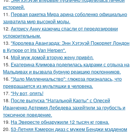
историей.
11.
Первая ракетка Мира арина соболенко официально
захватила мир высокой моды.
12.
Актрису Анну казючиц спасли от передозировки
успокоительным.
13.
"Королева Авангарда: Энн Хэтэуэй Покоряет Лондон
в Кутюре от Iris Van Herpen".
14.
Мой муж домой вторую жену привёл.
15.
Екатерина Климова поделилась кадрами с отдыха на
Мальдивах и вызвала бурную реакцию поклонников.
16.
"Ушло Миллениальство": глюкоза призналась, что
превращается из мультяшки в человека.
17.
"Ну вот, опять!
18.
После выпуска "Натальной Карты" с Олесей
Иванченко Артемия Лебедева захейтили за грубость и
токсичное поведение.
19.
На Эвересте обнаружили 12 тысяч кг говна.
20.
53-Летняя Кэмерон диаз с мужем Бенджи мэдденом