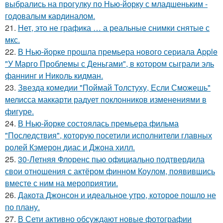
выбрались на прогулку по Нью-йорку с младшеньким -
годовалым кардиналом.
21.
Нет, это не графика … а реальные снимки снятые с
мкс.
22.
В Нью-йорке прошла премьера нового сериала Apple
"У Марго Проблемы с Деньгами", в котором сыграли эль
фаннинг и Николь кидман.
23.
Звезда комедии "Поймай Толстуху, Если Сможешь"
мелисса маккарти радует поклонников изменениями в
фигуре.
24.
В Нью-йорке состоялась премьера фильма
"Последствия", которую посетили исполнители главных
ролей Кэмерон диас и Джона хилл.
25.
30-Летняя Флоренс пью официально подтвердила
свои отношения с актёром финном Коулом, появившись
вместе с ним на мероприятии.
26.
Дакота Джонсон и идеальное утро, которое пошло не
по плану.
27.
В Сети активно обсуждают новые фотографии