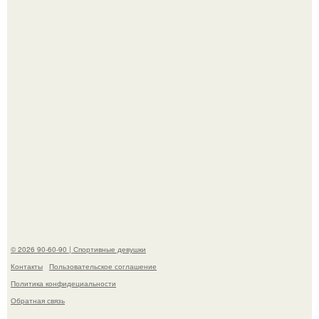
Девушка решила провести необычный эксперимент и на
протяжении 30 дней питалась одной шаурмой.
Артист джиган свои мускулы показал.
© 2026 90-60-90 | Спортивные девушки
Контакты
Пользовательское соглашение
Политика конфидециальности
Обратная связь