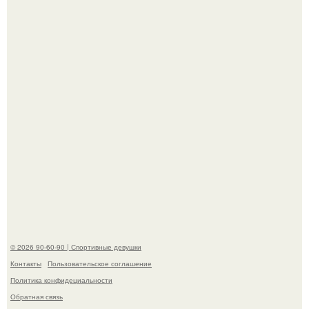
приверженности устаревшим бьюти - процедурам.
Анна, давно известная своим увлечением
бодибилдингом, впервые попробовала себя в роли
модели.
© 2026 90-60-90 | Спортивные девушки
Контакты
Пользовательское соглашение
Политика конфидециальности
Обратная связь