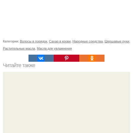
Категории:
Волосы в порядок
,
Сахар в крови
,
Народные средства
,
Шершавые руки
,
Растительные масла
,
Масла для увлажнения
Читайте также
Творожный сыр за 20 минут для правильного перекуса!