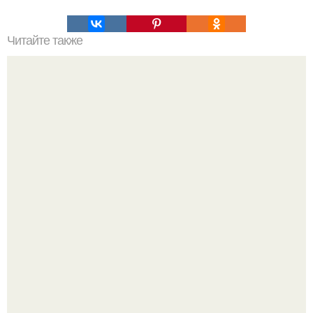
Читайте также
Огромный список легендарных фильмов, которые не
оставят вас равнодушными.