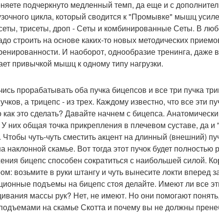
няете подчеркнуто медленный темп, да еще и с дополните
узочного цикла, который сводится к "Промывке" мышц усил
сеты, трисеты, дроп - Сеты и комбинированные Сеты. В люб
адо строить на основе каких-то новых методических приемов
ренированности. И наоборот, однообразие тренинга, даже в
ает привычкой мышц к одному типу нагрузки.
учись прорабатывать оба пучка бицепсов и все три пучка три
учков, а трицепс - из трех. Каждому известно, что все эти 
о как это сделать? Давайте начнем с бицепса. Анатомически
. У них общая точка прикрепления в плечевом суставе, да и
. Чтобы чуть-чуть сместить акцент на длинный (внешний) п
на наклонной скамье. Вот тогда этот пучок будет полностью р
ения бицепс способен сократиться с наибольшей силой. Ко
ом: возьмите в руки штангу и чуть вынесите локти вперед 
ционные подъемы на бицепс стоя делайте. Имеют ли все эт
ивания массы рук? Нет, не имеют. Но они помогают понять
подъемами на скамье Скотта и почему вы не должны прене