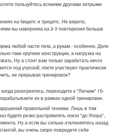
хотите пользуйтесь всякими другими хитрыми
ниях на бицепс и трицепс. Не верите,
нями вы наверняка на 2-3 повторения больше
дима любой части тела, а рукам - особенно. Дело
ьно-таки хрупкие конструкции, а нагрузка на
вать. Ну а стоит вам только заработать нечто
ется под угрозой; локти участвуют практически
ечить, не прерывая тренировок?
 когда разогреетесь, переходите к "Легким" 15-
рорабатываете их в рамках одной тренировки.
нарушений правильной техники. Лишь в том
раз будете резко распрямлять локти "до Упора",
монта. Ну а если вы сильно отклоняетесь назад
тангой, вы очень скоро повредите себе