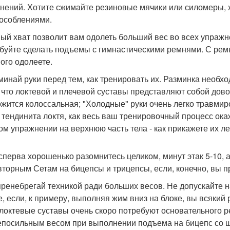
нений. Хотите сжимайте резиновые мячики или силомеры, 
особлениями.
ый хват позволит вам одолеть больший вес во всех упражне
буйте сделать подъемы с гимнастическими ремнями. С рем
ого одолеете.
зминай руки перед тем, как тренировать их. Разминка необхо
, что локтевой и плечевой суставы представляют собой довол
ожится колоссальная; "Холодные" руки очень легко травмиро
 тендинита локтя, как весь ваш тренировочный процесс окаж
ом упражнении на верхнюю часть тела - как прикажете их л
 сперва хорошенько разомнитесь целиком, минут этак 5-10, а
вторным Сетам на бицепсы и трицепсы, если, конечно, вы п
 пренебрегай техникой ради больших весов. Не допускайте 
е, если, к примеру, выполняя жим вниз на блоке, вы всякий 
локтевые суставы очень скоро потребуют основательного ре
епосильным весом при выполнении подъема на бицепс со ш