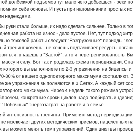
стой долбежкой подъемов тут мало чего добьешься - реки пот
апомним себе основы. И пусть при напоминании простых ис
и надеждами.
бы руки стали больше, их надо сделать сильнее. Только в том
дневная работа на износ - дело пустое. Нет, тут подход хи
льно тяжелой работы следуют "Разгрузочные" периоды "легк
ый тренинг хочешь - не хочешь подтачивает ресурсы органи
овиться, впадешь в "Застой", а то и перетренированость. В
т массу и силу. Вот так и родилась схема периодизации. Сна
х которого вы выполняете по 2-3 упражнения на бицепсы и т
70-80% от вашего одноповторного максимума составляют. З
 те же упражнения выполняются в 3 Сетах. А каждый сет со
овторного максимума. Через 4 недели такого режима устро
 Впрочем, конкретные сроки циклов надо подбирать индивид
 "Побочных" энергозатрат на работе и в семье.
няй интенсивность тренинга. Применяя метод периодизации,
 не исключает других методических приемов, нацеленных на
х вы можете менять темп упражнений. Один цикл вы провод