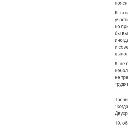
поясн
Кстат
участ
но пр
бы вы
иногд
и сов
выпол
9. не
небол
не тр
трудя
Трени
"Когд
Двухр
10. о