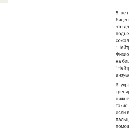
5. не
бицеп
что д
подъе
сожал
"Нейт
Физио
на би
"Нейт
визуа
6. ук
трени
нижне
такие
если 
пальц
помощ