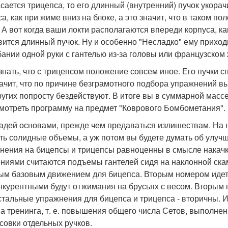
асается трицепса, то его длинный (внутренний) пучок укора
са, как при жиме вниз на блоке, а это значит, что в таком 
. А вот когда ваши локти располагаются впереди корпуса, 
вится длинный пучок. Ну и особенно "Несладко" ему приходит
бании одной руки с гантелью из-за головы или французском 
знать, что с трицепсом положение совсем иное. Его пучки 
начит, что по причине безграмотного подбора упражнений вы
ругих попросту бездействуют. В итоге вы в суммарной масс
мотреть программу на предмет "Коврового Бомбометания".
ладей основами, прежде чем предаваться излишествам. На 
ть солидные объемы, а уж потом вы будете думать об улуч
нения на бицепсы и трицепсы равноценны в смысле накач
ниями считаются подъемы гантелей сидя на наклонной ска
ым базовым движением для бицепса. Вторым номером идет п
нкурентными будут отжимания на брусьях с весом. Вторым
стальные упражнения для бицепса и трицепса - вторичны. 
а тренинга, т. е. повышения общего числа Сетов, выполне
совки отдельных ручков.