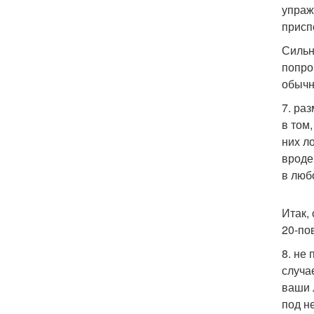
упраж
присп
Сильн
попро
обычн
7. ра
в том
них л
вроде
в люб
Итак,
20-по
8. не
случа
ваши 
под н