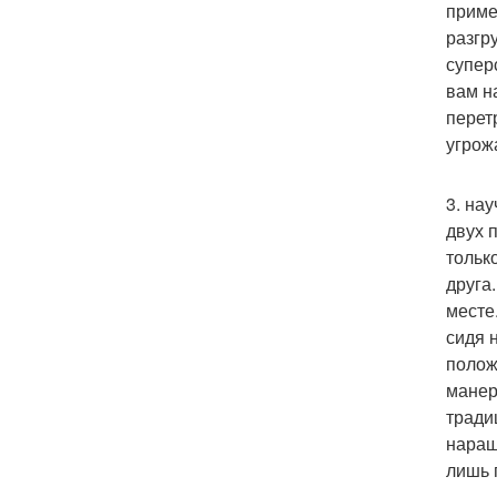
приме
разгр
супер
вам н
перет
угрож
3. на
двух п
тольк
друга
месте
сидя 
полож
манер
тради
наращ
лишь 