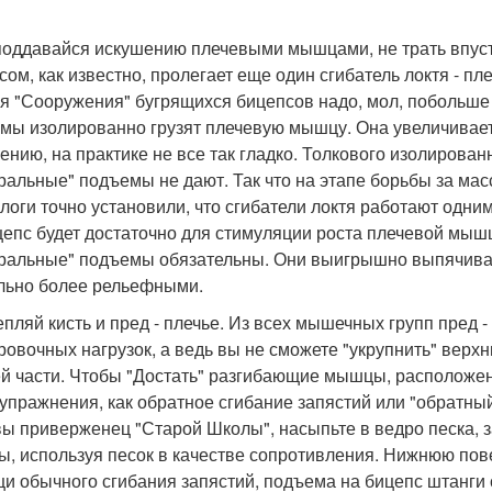
 поддавайся искушению плечевыми мышцами, не трать впуст
сом, как известно, пролегает еще один сгибатель локтя - 
ля "Сооружения" бугрящихся бицепсов надо, мол, побольше
мы изолированно грузят плечевую мышцу. Она увеличивает 
ению, на практике не все так гладко. Толкового изолиров
ральные" подъемы не дают. Так что на этапе борьбы за мас
логи точно установили, что сгибатели локтя работают одним
цепс будет достаточно для стимуляции роста плечевой мышц
ральные" подъемы обязательны. Они выигрышно выпячиваю
льно более рельефными.
репляй кисть и пред - плечье. Из всех мышечных групп пред 
ровочных нагрузок, а ведь вы не сможете "укрупнить" верх
й части. Чтобы "Достать" разгибающие мышцы, расположен
 упражнения, как обратное сгибание запястий или "обратны
вы приверженец "Старой Школы", насыпьте в ведро песка, з
ы, используя песок в качестве сопротивления. Нижнюю пов
и обычного сгибания запястий, подъема на бицепс штанги 