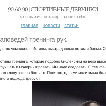
90-60-90 | СПОРТИВНЫЕ ДЕВУШКИ
хочешь изменить мир - начни с себя!
главная
новости
статьи
заповедей тренинга рук.
дство чемпионов. Истины, выстраданные потом и болью. Он
истины тренинга, которые подобно библейским на века высеч
улучшать и модернизировать. Им надо следовать. С тем фа
вал слову закона божьего. Понятно, одними молитвами больш
тного подхода требуют