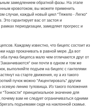
льным замедлением обратной фазы. На этапе
енным кровотоком, вы можете применить
ом случае, каждый новый цикл "Тяжело - Легко"
. Это гарантирует вас от застоя и
 рамках периодизации, замедляет прогресс и
цепсов. Каждому известно, что бицепс состоит из
пучки надо прокачивать в равной мере. Да вот
 оба пучка бицепса мало чем отличаются друг от
 "Заканчиваются" они почти в одном и том же
учок, выполняйте подъем на бицепс с гантелями
астянут на старте движения, ну а из такого
роткий пучок можно "Акцентировать" другим
за осевую линию туловища. Из такого положения
и "Тонкости" принципиальное значение для
, почему вам не следует ограничиваться одними
брегать подъемами сидя на наклонной скамье.