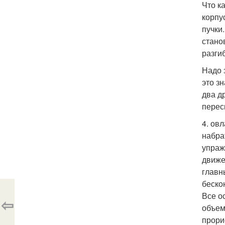
Что к
корпу
пучки
стано
разги
Надо 
это з
два д
перес
4. ов
набра
упраж
движе
главн
беско
Все о
⇦
объем
прори