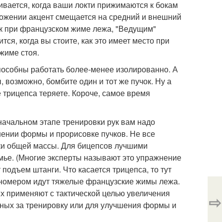
чивается, когда ваши локти прижимаются к бокам
положении акцент смещается на средний и внешний
как при французском жиме лежа, "Ведущим"
ся, когда вы стоите, как это имеет место при
жиме стоя.
способны работать более-менее изолированно. А
, возможно, бомбите один и тот же пучок. Ну а
е трицепса теряете. Короче, самое время
начальном этапе тренировки рук вам надо
шении формы и прорисовке пучков. Не все
ки общей массы. Для бицепсов лучшими
мье. (Многие эксперты называют это упражнение
одъем штанги. Что касается трицепса, то тут
 номером идут тяжелые французские жимы лежа.
Их применяют с тактической целью увеличения
⇨
нных за тренировку или для улучшения формы и