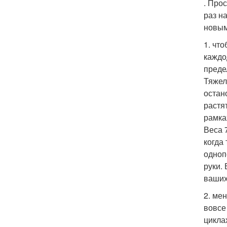
. Про
раз н
новым
1. что
каждо
преде
Тяжел
остан
растя
рамка
Веса 
когда
одноп
руки.
ваших
2. ме
вовсе
цикла