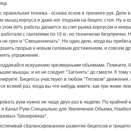
ицу.
и, правильная техника - основа основ в тренинге рук. Дело 
ие мышц корпуса и даже ног (подъем на бицепс стоя. Ну а ко
и этом 60% работы делается за счет рывка корпусом и инер
 работали с гантелями по 15 кг, но технически безупречно
а не грех и "Смошенничать". Но одно дело, когда вы прибега
ершить прорыв к новым силовым достижениям, и совсем дру
нять упражнение.
 поддавайся искушению чрезмерными объемами. Помните, б
ьшие мышцы, и их не следует "Загонять" до смерти. К тому 
енируете. Бицепсы участвуют в любом "Тяговом" движении, в
тся всякий раз, когда вы что-нибудь жмете, как при жиме леж
ровать руки нужно не чаще двух раз в неделю. По крайней 
а я Качал Руки Специально для Увеличения Объема, Наибо
азовых Тренировках".
беспечивай сбалансированное развитие бицепсов и трицепс