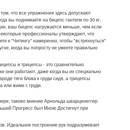
в том, что все упражнения здесь допускают
гда вы поднимаете на бицепс гантели по 30 кг,
ции, ваш бицепс нагружается меньше, чем если
. Некоторые профессионалы утверждают, что
ете к "Читингу" намеренно, чтобы "встряхнуться"
гое, когда вы попросту не умеете правильно
ицепсы и трицепсы - это сравнительно
же они работают, даже когда вы их специально
роде тяги блока к груди сидя, а трицепсы
а или жиме с груди.
мере, таково мнение Арнольда шварценеггер:
льший Прогресс был Мною Достигнут при
ов. Идеальное построение рук подразумевает