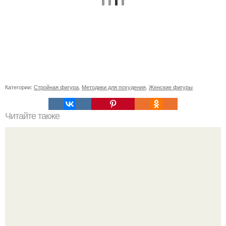
Категории:
Стройная фигура
,
Методики для похудения
,
Женские фигуры
Читайте также
Виды женской одежды. 100 и 1 вид верхней одежды:
полный словарь видов пальто, курток и прочего