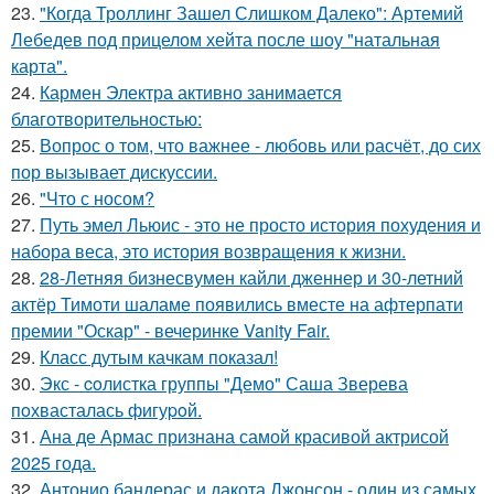
23.
"Когда Троллинг Зашел Слишком Далеко": Артемий
Лебедев под прицелом хейта после шоу "натальная
карта".
24.
Кармен Электра активно занимается
благотворительностью:
25.
Вопрос о том, что важнее - любовь или расчёт, до сих
пор вызывает дискуссии.
26.
"Что с носом?
27.
Путь эмел Льюис - это не просто история похудения и
набора веса, это история возвращения к жизни.
28.
28-Летняя бизнесвумен кайли дженнер и 30-летний
актёр Тимоти шаламе появились вместе на афтерпати
премии "Оскар" - вечеринке Vanity Fair.
29.
Класс дутым качкам показал!
30.
Экс - coлистка группы "Демо" Саша Зверева
пoхвасталась фигуpoй.
31.
Ана де Армас признана самой красивой актрисой
2025 года.
32.
Антонио бандерас и дакота Джонсон - один из самых