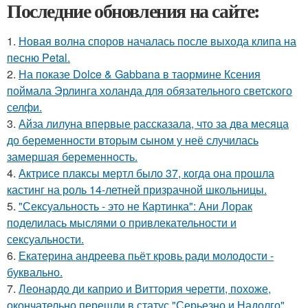
Последние обновления на сайте:
1.
Новая волна споров началась после выхода клипа на
песню Petal.
2.
На показе Dolce & Gabbana в таормине Ксения
поймала Эрлинга холанда для обязательного светского
селфи.
3.
Айза лилуна впервые рассказала, что за два месяца
до беременности вторым сыном у неё случилась
замершая беременность.
4.
Актрисе плаксы мертл было 37, когда она прошла
кастинг на роль 14-летней призрачной школьницы.
5.
"Сексуальность - это не Картинка": Ани Лорак
поделилась мыслями о привлекательности и
сексуальности.
6.
Екатерина андреева пьёт кровь ради молодости -
буквально.
7.
Леонардо ди каприо и Виттория черетти, похоже,
окончательно перешли в статус "Серьезно и Надолго".