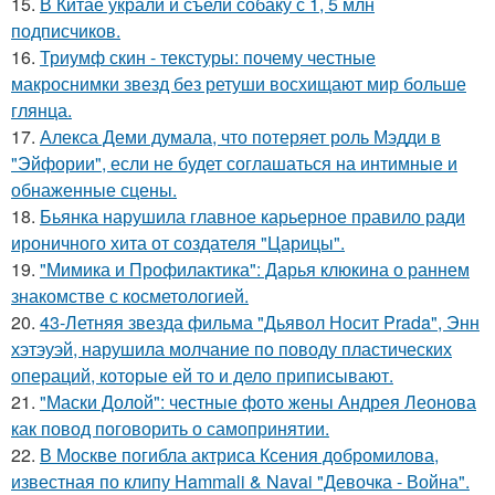
15.
В Китае украли и съели собаку с 1, 5 млн
подписчиков.
16.
Триумф скин - текстуры: почему честные
макроснимки звезд без ретуши восхищают мир больше
глянца.
17.
Алекса Деми думала, что потеряет роль Мэдди в
"Эйфории", если не будет соглашаться на интимные и
обнаженные сцены.
18.
Бьянка нарушила главное карьерное правило ради
ироничного хита от создателя "Царицы".
19.
"Мимика и Профилактика": Дарья клюкина о раннем
знакомстве с косметологией.
20.
43-Летняя звезда фильма "Дьявол Носит Prada", Энн
хэтэуэй, нарушила молчание по поводу пластических
операций, которые ей то и дело приписывают.
21.
"Маски Долой": честные фото жены Андрея Леонова
как повод поговорить о самопринятии.
22.
В Москве погибла актриса Ксения добромилова,
известная по клипу Hammali & Navai "Девочка - Война".