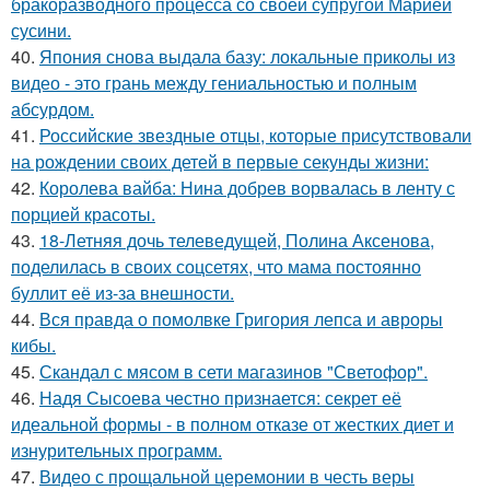
бракоразводного процесса со своей супругой Марией
сусини.
40.
Япония снова выдала базу: локальные приколы из
видео - это грань между гениальностью и полным
абсурдом.
41.
Российские звездные отцы, которые присутствовали
на рождении своих детей в первые секунды жизни:
42.
Королева вайба: Нина добрев ворвалась в ленту с
порцией красоты.
43.
18-Летняя дочь телеведущей, Полина Аксенова,
поделилась в своих соцсетях, что мама постоянно
буллит её из-за внешности.
44.
Вся правда о помолвке Григория лепса и авроры
кибы.
45.
Скандал с мясом в сети магазинов "Светофор".
46.
Надя Сысоева честно признается: секрет её
идеальной формы - в полном отказе от жестких диет и
изнурительных программ.
47.
Видео с прощальной церемонии в честь веры