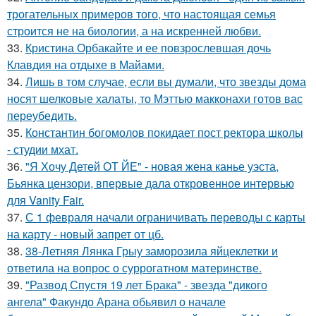
трогательных примеров того, что настоящая семья
строится не на биологии, а на искренней любви.
33.
Кристина Орбакайте и ее повзрослевшая дочь
Клавдия на отдыхе в Майами.
34.
Лишь в том случае, если вы думали, что звезды дома
носят шелковые халаты, то Мэттью макконахи готов вас
переубедить.
35.
Константин богомолов покидает пост ректора школы
- студии мхат.
36.
"Я Хочу Детей ОТ ЙЕ" - новая жена канье уэста,
Бьянка цензори, впервые дала откровенное интервью
для Vanity Fair.
37.
С 1 февраля начали ограничивать переводы с карты
на карту - новый запрет от цб.
38.
38-Летняя Лянка Грыу заморозила яйцеклетки и
ответила на вопрос о суррогатном материнстве.
39.
"Развод Спустя 19 лет Брака" - звезда "дикого
ангела" Факундо Арана обьявил о начале