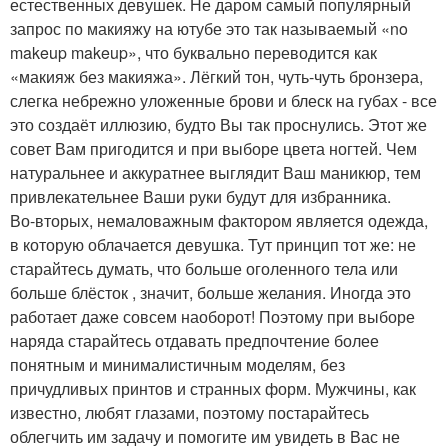
естественных девушек. Не даром самый популярный
запрос по макияжу на ютубе это так называемый «no
makeup makeup», что буквально переводится как
«макияж без макияжа». Лёгкий тон, чуть-чуть бронзера,
слегка небрежно уложенные брови и блеск на губах - все
это создаёт иллюзию, будто Вы так проснулись. Этот же
совет Вам пригодится и при выборе цвета ногтей. Чем
натуральнее и аккуратнее выглядит Ваш маникюр, тем
привлекательнее Ваши руки будут для избранника.
Во-вторых, немаловажным фактором является одежда,
в которую облачается девушка. Тут принцип тот же: не
старайтесь думать, что больше оголенного тела или
больше блёсток , значит, больше желания. Иногда это
работает даже совсем наоборот! Поэтому при выборе
наряда старайтесь отдавать предпочтение более
понятным и минималистичным моделям, без
причудливых принтов и странных форм. Мужчины, как
известно, любят глазами, поэтому постарайтесь
облегчить им задачу и помогите им увидеть в Вас не