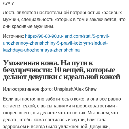
душу.
Лесть является настоятельной потребностью красивых
мужчин, специальность которых в том и заключается, что
они красивые мужчины.
Источник:
https://90-60-90.ru-land.com/stati/5-pravil-
uhozhennoy-zhenshchiny-5-pravil-kotorym-sleduet-
kazhdaya-uhozhennaya-zhenshchina
Ухоженная кожа. На пути к
безупречности: 10 вещей, которые
делают девушки с идеальной кожей
Иллюстративное фото: Unsplash/Alex Shaw
Если вы постоянно заботитесь о коже, а она все равно
остается сухой, с высыпаниями и шероховатостями -
скорее всего, вы делаете что-то не так. Мы знаем, что
делать, чтобы кожа светилась изнутри, блистала
здоровьем и всегда была увлажненной. Девушки,