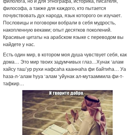
филолога, но и для этнографа, историка, писателя,
философа, а также для каждого, кто пытается
почувствовать дух народа, язык которого он изучает.
Пословицы и поговорки вобрали в себя мудрость,
накопленную веками; опыт десятков поколений.
Красивые цитаты на арабском языке с переводом вы
найдете у нас.
Есть один мир, в котором моя душа чувствует себя, как
дома… Это мир твоих задумчивых глаз…Хунак ‘алам
хайсу таш’ур рухи нафсаhа кааннаhа фи байтиhа… Уа
hаза-л-‘алам hууа ‘алам ‘уйунак ал-мутааммила фи-т-
тафкир…