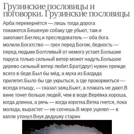
Грузинские пословицы и
поговорки. Грузинские пословицы
Арба перевернётся — лишь тогда дорога
покажется.Бешеную собаку где убьют, там и
закопают.Беглец и преследователь — оба бога
молили.Богатство — грех перед Богом, бедность —
перед людьми.Болтливый от немого устает.Большие
паруса только сильный ветер может надуть.Большое
дерево сильный ветер любит.Брат(друг) нужен прежде
всего в беде.Был бы мёд, а муха из Багдада
прилетит.Было бы где укрыться, а где прокормиться —
всегда отыщу, — сказал заяц.Бьют, а плакать не дают.В
вине тонет больше людей, чем в воде.Верёвка хороша,
когда длинна, а речь — когда коротка.Ветка гнется, пока
молода, вырастет — не согнешь.В море уцелел — в
капле утонул.Внук дедушку старин