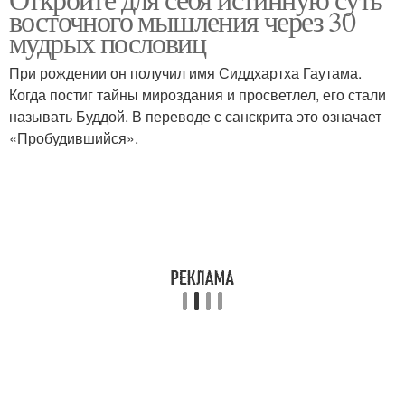
Мудрые мысли
Цитаты про жизнь
восточного мышления через 30
мудрых пословиц
При рождении он получил имя Сиддхартха Гаутама.
Когда постиг тайны мироздания и просветлел, его стали
Крутые цитаты
Китайские цитаты
называть Буддой. В переводе с санскрита это означает
«Пробудившийся».
Цитаты по уходу
Красивые цитаты
Цитаты про восток