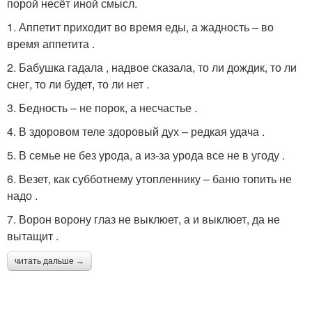
порой несёт иной смысл.
1. Аппетит приходит во время еды, а жадность – во
время аппетита .
2. Бабушка гадала , надвое сказала, то ли дождик, то ли
снег, то ли будет, то ли нет .
3. Бедность – не порок, а несчастье .
4. В здоровом теле здоровый дух – редкая удача .
5. В семье не без урода, а из-за урода все не в угоду .
6. Везет, как субботнему утопленнику – баню топить не
надо .
7. Ворон ворону глаз не выклюет, а и выклюет, да не
вытащит .
читать дальше →