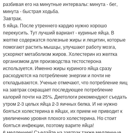
разбивая его на минутные интервалы: минута - бег,
минута - быстрая ходьба.
Завтрак.
5 яйца. После утреннего кардио нужно хорошо
перекусить. Тут лучший вариант - куриные яйца. В
желтке содержатся полезные жиры и лецитин, которые
помогают растить мышцы, улучшают работу мозга,
ускоряют метаболизм жиров. Холестерин из желтка
организмом для производства тестостерона
используется. Именно жиры куриного яйца сразу
расходуются на потребление энергии и почти не
откладываются. Ученые отмечают, что потребление яиц
на завтрак сокращает последующее потребление
калорий почти на 25%. Диетологи рекомендуют съедать
утром 2-3 целых яйца 2-3 яичных белка. И не нужно
бояться холестерина в яйцах, их прием не приводит к
увеличению уровня плохого холестерина. Но стоит
бояться инфекции, поэтому варите яйца!
6 медленнее! Съедайте на завтрак также медленные