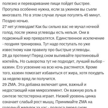
полезно и переваривание пищи пойдет быстрее.
Прогулка особенно нужна, если за ужином вы съели
многовато. Но в этом случае лучше погулять 45 минут.
Поздно ночью.
27 нет углеводам! Как бы сильно вас не мучал ночной
голод, после ужина углеводы есть нельзя. Они в
подкожный жир превратятся. Единственное исключение
- поздняя тренировка. Тут надо поступать по уже
известному нам правилу про быстрые углеводы.
28 да протеину! Перед сном выпивайте протеиновый
коктейль. Но сыворотка тут не подходит, лучший выбор -
казеин. Его усвоение на всю ночь растянется. Кроме
того, казеин помогает избавиться от жира, хотя похудеть
за неделю вряд ли получится.
29 ZMA. Эта добавка включает цинк, важный и
недостающий нам микроэлемент. Он важную роль в
синтезе тестостерона играет. Низкий уровень цинка
означает слабый рост мышц. Принимайте ZMA на
голодный желудок за час - полчаса перед сном.