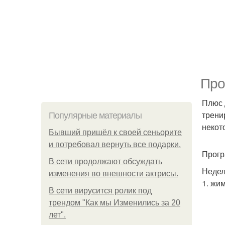
Про
Плюс 
трени
Популярные материалы
некот
Бывший пришёл к своей сеньорите
и потребовал вернуть все подарки.
Прогр
В сети продолжают обсуждать
Недел
изменения во внешности актрисы.
1. жим
В сети вирусится ролик под
трендом "Как мы Изменились за 20
лет".