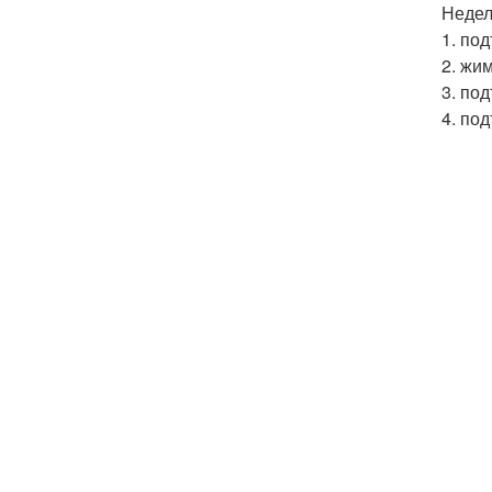
Недел
1. под
2. жим
3. по
4. под