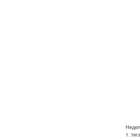
Неделя
1. тяг