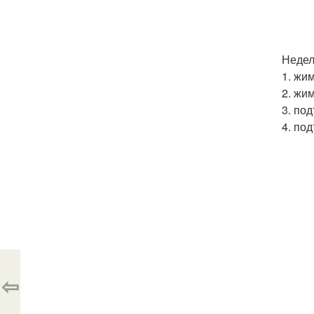
Недел
1. жим
2. жим
3. по
4. по
⇦