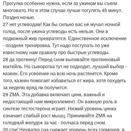
Прогулка особенно нужна, если за ужином вы съели
многовато. Но в этом случае лучше погулять 45 минут.
Поздно ночью.
27 нет углеводам! Как бы сильно вас не мучал ночной
голод, после ужина углеводы есть нельзя. Они в
подкожный жир превратятся. Единственное исключение
- поздняя тренировка. Тут надо поступать по уже
известному нам правилу про быстрые углеводы.
28 да протеину! Перед сном выпивайте протеиновый
коктейль. Но сыворотка тут не подходит, лучший выбор -
казеин. Его усвоение на всю ночь растянется. Кроме
того, казеин помогает избавиться от жира, хотя похудеть
за неделю вряд ли получится.
29 ZMA. Эта добавка включает цинк, важный и
недостающий нам микроэлемент. Он важную роль в
синтезе тестостерона играет. Низкий уровень цинка
означает слабый рост мышц. Принимайте ZMA на
голодный желудок за час - полчаса перед сном.
30 спи! Нехватка сна снижает уровень всех гормонов, в