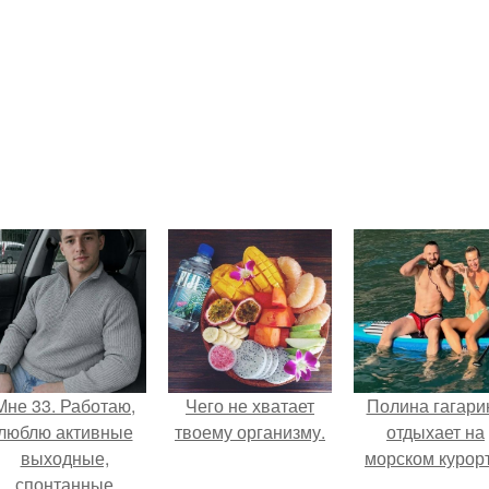
Мне 33. Работаю,
Чего не хватает
Полина гагари
люблю активные
твоему организму.
отдыхает на
выходные,
морском курорт
спонтанные