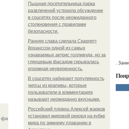
Пышная посетительница парка
развлечений устроила обсуждение
в соцсетях после неожиданного
столкновения с правилами
безопасности.
Ранняя слава сделала Скарлетт
йоханссон одной из самых
узнаваемых актрис голливуда, но за
глянцевым фасадом скрывалась
. Зан
огромная неуверенность.
Понр
В соцсетях набирают популярность
чипсы из крапивы, которые
пользователи в комментариях
называют неожиданно вкусными.
Российский пловец Алексей жарков
⇦
установил мировой рекорд на кубке
мира по зимнему плаванию в