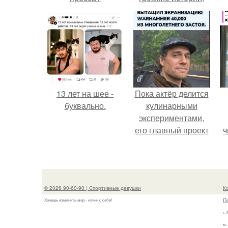
сосредоточилась на
п
творчестве и не
х
дает новых
поводов для
конфликтов.
13 лет на шее -
Пока актёр делится
буквально.
кулинарными
экспериментами,
его главный проект
ч
сделал серьёзный
шаг вперёд.
© 2026 90-60-90 | Спортивные девушки
К
П
Хочешь изменить мир - начни с себя!
г.
м.