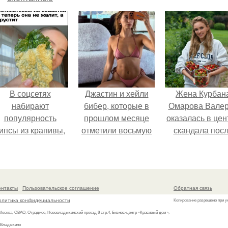
оездки и вечера в
орошей компании.
В соцсетях
Джастин и хейли
Жена Курбан
набирают
бибер, которые в
Омарова Вале
популярность
прошлом месяце
оказалась в цен
ипсы из крапивы,
отметили восьмую
скандала пос
которые
годовщину
визита блогер
пользователи в
помолвки, показали
Марины ильино
комментариях
новые фото с
её
называют
совместного
косметологичес
онтакты
Пользовательское соглашение
Обратная связь
неожиданно
отдыха.
клинику.
олитика конфидециальности
Копирование разрешено при у
вкусными.
 Москва, СВАО, Отрадное, Нововладыкинский проезд 8 стр.4, Бизнес-центр «Красивый дом»,
 Владыкино