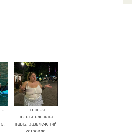
на
Пышная
посетительница
е.
парка развлечений
устроила