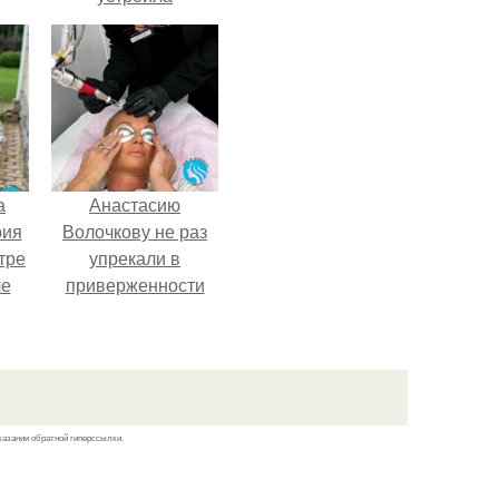
обсуждение в
соцсетях после
неожиданного
столкновения с
правилами
безопасности.
а
Анастасию
рия
Волочкову не раз
тре
упрекали в
ле
приверженности
а
устаревшим бьюти -
й в
процедурам.
кую
казании обратной гиперссылки.