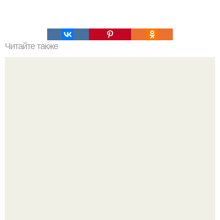
Читайте также
Софии кианни 21 год и на каждое выступление она
собирается, будто на показ мод - короткие платья,
каблуки и яркий макияж.