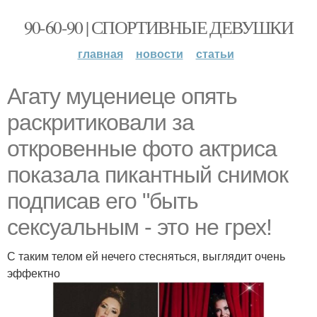
90-60-90 | СПОРТИВНЫЕ ДЕВУШКИ
главная
новости
статьи
Агату муцениеце опять
раскритиковали за
откровенные фото актриса
показала пикантный снимок
подписав его "быть
сексуальным - это не грех!
С таким телом ей нечего стесняться, выглядит очень
эффектно