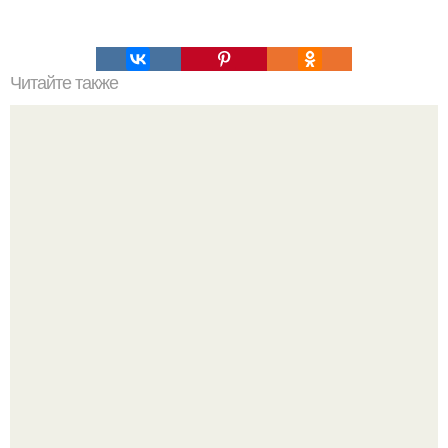
Читайте также
Кайлатес: красивая попа за 2 недели.