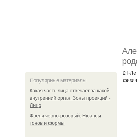
Але
род
21-Ле
физич
Популярные материалы
Какая часть лица отвечает за какой
внутренний орган. Зоны проекций -
Лицо
Френч черно-розовый. Нюансы
тонов и формы