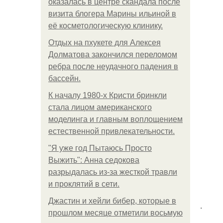
оказалась в центре скандала после
визита блогера Марины ильиной в
её косметологическую клинику.
Отдых на пхукете для Алексея
Долматова закончился переломом
ребра после неудачного падения в
бассейн.
К началу 1980-х Кристи бринкли
стала лицом американского
моделинга и главным воплощением
естественной привлекательности.
"Я уже год Пытаюсь Просто
Выжить": Анна седокова
разрыдалась из-за жесткой травли
и проклятий в сети.
Джастин и хейли бибер, которые в
.
прошлом месяце отметили восьмую