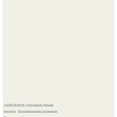
Талант - как и хорошие гены - часто передается по
наследству.
Горяча - Маргарет куолли на съёмках нового клипа
House Tour - актриса не только появилась в кадре, но и
выступила в роли сорежиссёра проекта.
© 2026 90-60-90 | Спортивные девушки
Контакты
Пользовательское соглашение