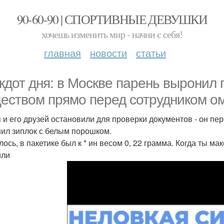
90-60-90 | СПОРТИВНЫЕ ДЕВУШКИ
хочешь изменить мир - начни с себя!
главная
новости
статьи
кдот дня: в Москве парень выронил
еством прямо перед сотрудником о
 и его друзей остановили для проверки документов - он пе
ил зиплок с белым порошком.
лось, в пакетике был к * ин весом 0, 22 грамма. Когда ты м
или