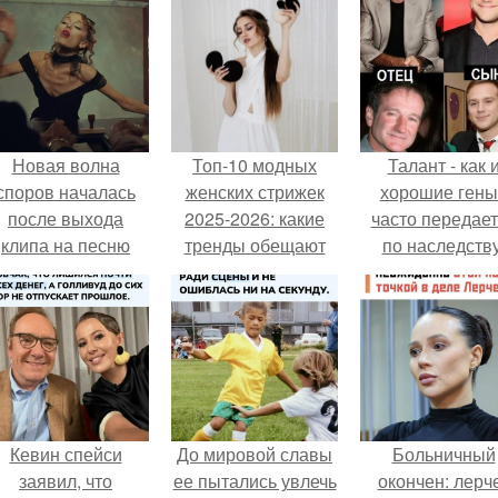
Новая волна
Топ-10 модных
Талант - как 
споров началась
женских стрижек
хорошие гены
после выхода
2025-2026: какие
часто передае
клипа на песню
тренды обещают
по наследству
Petal.
стать хитами
Кевин спейси
До мировой славы
Больничный
заявил, что
ее пытались увлечь
окончен: лерч