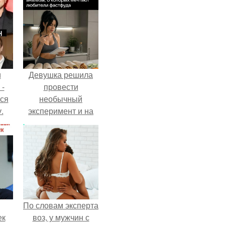
и
Девушка решила
 -
провести
тся
необычный
.
эксперимент и на
протяжении 30
дней питалась
одной шаурмой.
По словам эксперта
ек
воз, у мужчин с