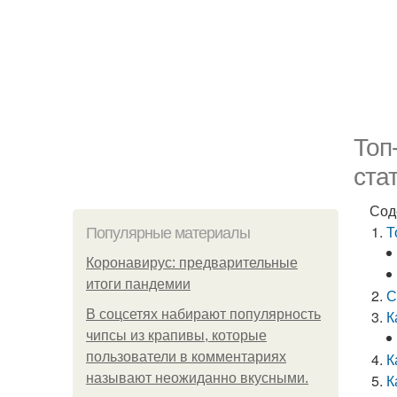
Топ
ста
Сод
Т
Популярные материалы
Коронавирус: предварительные
итоги пандемии
С
В соцсетях набирают популярность
К
чипсы из крапивы, которые
пользователи в комментариях
К
называют неожиданно вкусными.
К