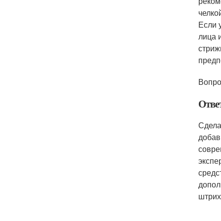
реком
челко
Если 
лица 
стриж
предп
Вопро
Отве
Сдела
добав
совре
экспе
средс
допол
штрих