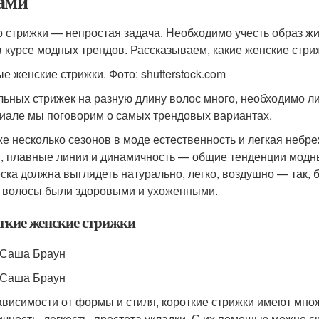
ами
 стрижки — непростая задача. Необходимо учесть образ жиз
в курсе модных трендов. Рассказываем, какие женские стри
е женские стрижки. Фото: shutterstock.com
льных стрижек на разную длину волос много, необходимо ли
иале мы поговорим о самых трендовых вариантах.
же несколько сезонов в моде естественность и легкая небр
, плавные линии и динамичность — общие тенденции модны
ска должна выглядеть натурально, легко, воздушно — так, 
 волосы были здоровыми и ухоженными.
ткие женские стрижки
 Саша Браун
 Саша Браун
ависимости от формы и стиля, короткие стрижки имеют мно
ичность, легкость, простота укладки. С их помощью можно с