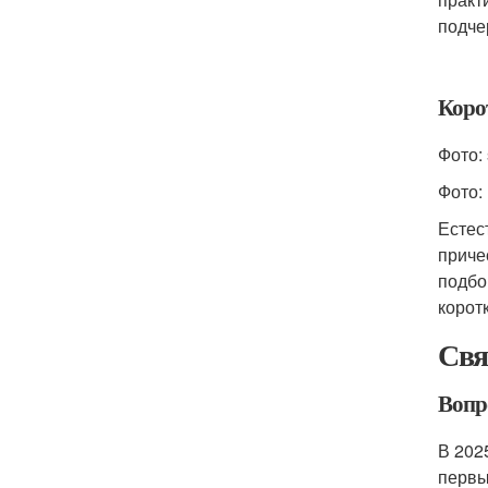
подче
Коро
Фото: 
Фото:
Естес
приче
подбо
корот
Свя
Вопр
В 202
первы