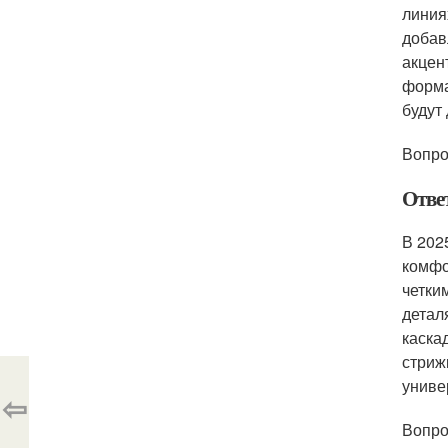
линия
добав
акцен
форма
будут
Вопро
Отве
В 202
комфо
четки
детал
каска
стриж
униве
⇦
Вопро