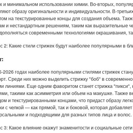
х и минимальном использовании химии. Во-вторых, популя
ляют образу оригинальности и индивидуальности. В-третьих
том на текстурированные концы для создания объема. Также
м и нестандартным решениям, таким как выразительные че
 дополняться современными технологиями окрашивания, так
с 2: Какие стили стрижек будут наиболее популярными в б
т:
5-2026 годах наиболее популярными стилями стрижек станут
рт. Среди них можно выделить стрижку "боб" в современн
ми линиями. Еще одним фаворитом станет стрижка "пикси",
ями, такими как асимметрия или объем на макушке. Также 
дом и текстурированными концами, что придаст образу легко
ки с челкой — как прямой, так и боковой, которая добавляет
рсальными и подходящими для разных типов лица и волос.
с 3: Какое влияние окажут знаменитости и социальные сети