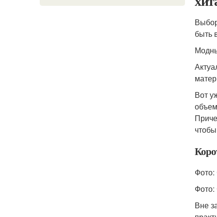
хит
Выбор
быть 
Модны
Актуа
матер
Вот у
объем
Приче
чтобы
Коро
Фото:
Фото:
Вне з
практ