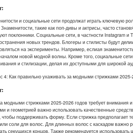
т:
нитости и социальные сети продолжат играть ключевую ро
. Знаменитости, такие как поп-дивы и актрисы, часто станов
уют поклонники. Социальные сети, в частности Instagram и 
остранения новых трендов. Блогеры и стилисты будут дели
овляться на эксперименты. Например, еслиая знаменитость
 началом новой модной волны. Кроме того, социальные сет
ивания и стилизации, делая их доступными для широкой ау
с 4: Как правильно ухаживать за модными стрижками 2025-
т:
за модными стрижками 2025-2026 годов требует внимания и 
ми и геометрией важно использовать качественные средства
, чтобы поддерживать форму. Если стрижка предполагает т
 или соли для волос. Для длинных волос с каскадом важно 
ать секущихся концов. Также рекомендуется использовать 