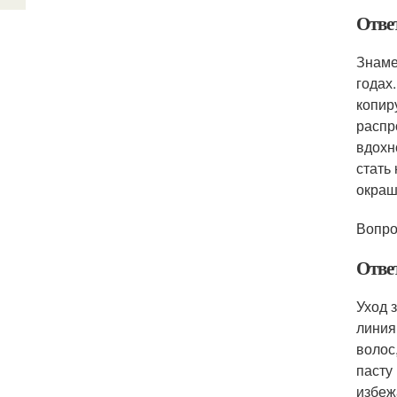
Отве
Знаме
годах
копир
распр
вдохн
стать
окраш
Вопро
Отве
Уход 
линия
волос
пасту
избеж