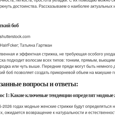
ркнуть достоинства. Рассказываем о наиболее актуальных 
ткий боб
shutterstock.com
 HairFcker; Татьяна Гартман
твенная и эффектная стрижка, не требующая особого ухода, 
ска подходит волосам всех типов: тонким, прямым, вьющим
родка или чуть выше. Передние пряди могут быть немного 
кий боб позволяет создать прикорневой объем на макушке г
занные вопросы и ответы:
ос 1: Какие ключевые тенденции определят модные 
5-2026 годах модные женские стрижки будут определяться 
х, ожидается возвращение к натуральности и естественност