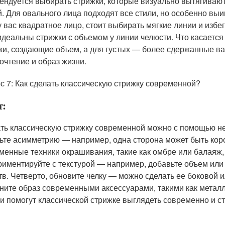
ендуется выбирать стрижки, которые визуально вытягивают
й. Для овального лица подходят все стили, но особенно вы
у вас квадратное лицо, стоит выбирать мягкие линии и избе
идеальны стрижки с объемом у линии челюсти. Что касается
ки, создающие объем, а для густых — более сдержанные в
очтение и образ жизни.
с 7: Как сделать классическую стрижку современной?
т:
ть классическую стрижку современной можно с помощью не
ьте асимметрию — например, одна сторона может быть коро
менные техники окрашивания, такие как омбре или балаяж, 
риментируйте с текстурой — например, добавьте объем или
тв. Четверто, обновите челку — можно сделать ее боковой 
ните образ современными аксессуарами, такими как металл
и помогут классической стрижке выглядеть современно и ст