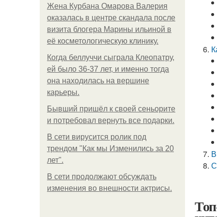
Жена Курбана Омарова Валерия
оказалась в центре скандала после
визита блогера Марины ильиной в
её косметологическую клинику.
К
Когда беллуччи сыграла Клеопатру,
ей было 36-37 лет, и именно тогда
она находилась на вершине
карьеры.
Бывший пришёл к своей сеньорите
и потребовал вернуть все подарки.
В сети вирусится ролик под
трендом "Как мы Изменились за 20
В
лет".
С
В сети продолжают обсуждать
изменения во внешности актрисы.
Топ