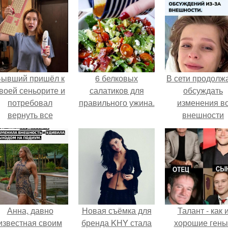
Бывший пришёл к
6 белковых
В сети продолж
воей сеньорите и
салатиков для
обсуждать
потребовал
правильного ужина.
изменения в
вернуть все
внешности
подарки.
актрисы.
Анна, давно
Новая съёмка для
Талант - как 
известная своим
бренда KHY стала
хорошие гены