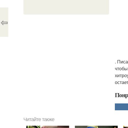
⇦
. Пис
чтобы
хитро
остае
Понр
Читайте также