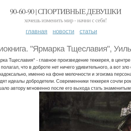
90-60-90 | СПОРТИВНЫЕ ДЕВУШКИ
хочешь изменить мир - начни с себя!
главная
новости
статьи
иокнига. "Ярмарка Тщеславия", Уильям
рка Тщеславия" - главное произведение теккерея, в центр
 полагал, что в доброте нет ничего удивительного, а вот зло
радоксально, именно на фоне мелочности и эгоизма персон
дят идеалы добродетели. Современники теккерея сочли ром
ало автору мгновенно после его выхода стать знаменитым