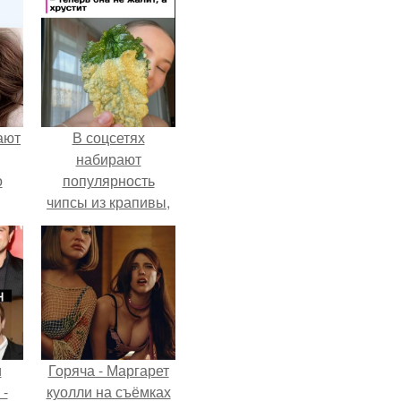
ают
В соцсетях
набирают
о
популярность
чипсы из крапивы,
которые
пользователи в
комментариях
называют
неожиданно
вкусными.
и
Горяча - Маргарет
 -
куолли на съёмках