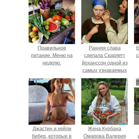
Правильное
Ранняя слава
питание. Меню на
сделала Скарлетт
с
неделю.
йоханссон одной из
самых узнаваемых
актрис голливуда,
но за глянцевым
фасадом
скрывалась
огромная
неуверенность.
Джастин и хейли
Жена Курбана
бибер, которые в
Омарова Валерия