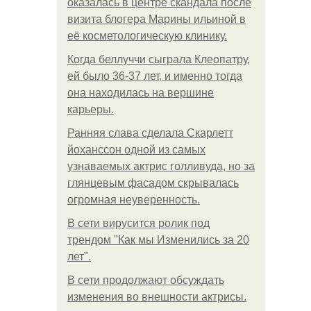
оказалась в центре скандала после
визита блогера Марины ильиной в
её косметологическую клинику.
Когда беллуччи сыграла Клеопатру,
ей было 36-37 лет, и именно тогда
она находилась на вершине
карьеры.
Ранняя слава сделала Скарлетт
йоханссон одной из самых
узнаваемых актрис голливуда, но за
глянцевым фасадом скрывалась
огромная неуверенность.
В сети вирусится ролик под
трендом "Как мы Изменились за 20
лет".
В сети продолжают обсуждать
изменения во внешности актрисы.