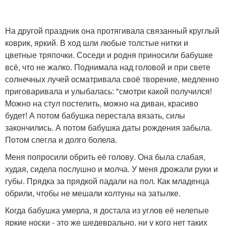
На другой праздник она протягивала связанный круглый
коврик, яркий. В ход шли любые толстые нитки и
цветные тряпочки. Соседи и родня приносили бабушке
всё, что не жалко. Поднимала над головой и при свете
солнечных лучей осматривала своё творение, медленно
приговаривала и улыбалась: "смотри какой получился!
Можно на стул постелить, можно на диван, красиво
будет! А потом бабушка перестала вязать, силы
закончились. А потом бабушка даты рождения забыла.
Потом слегла и долго болела.
Меня попросили обрить её голову. Она была слабая,
худая, сидела послушно и молча. У меня дрожали руки и
губы. Прядка за прядкой падали на пол. Как младенца
обрили, чтобы не мешали колтуны на затылке.
Когда бабушка умерла, я достала из углов её нелепые
яркие носки - это же шедеврально, ни у кого нет таких