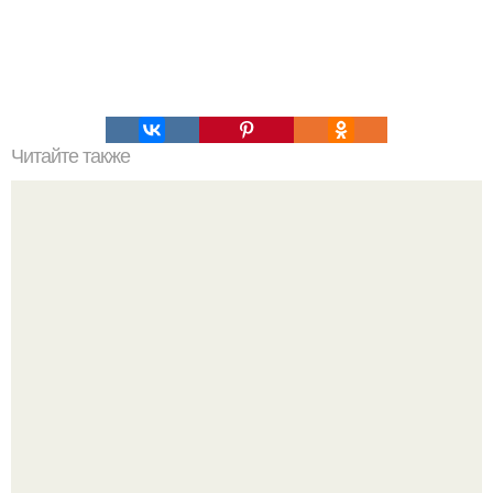
Читайте также
"The Shaver". Арт-пространство на Хользунова 40 а, где
в приятной домашней атмосфере можно послушать
классическую музыку, кровосток, скрипи.?