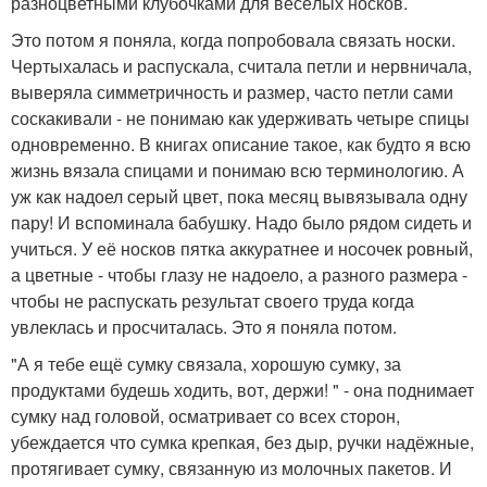
разноцветными клубочками для весёлых носков.
Это потом я поняла, когда попробовала связать носки.
Чертыхалась и распускала, считала петли и нервничала,
выверяла симметричность и размер, часто петли сами
соскакивали - не понимаю как удерживать четыре спицы
одновременно. В книгах описание такое, как будто я всю
жизнь вязала спицами и понимаю всю терминологию. А
уж как надоел серый цвет, пока месяц вывязывала одну
пару! И вспоминала бабушку. Надо было рядом сидеть и
учиться. У её носков пятка аккуратнее и носочек ровный,
а цветные - чтобы глазу не надоело, а разного размера -
чтобы не распускать результат своего труда когда
увлеклась и просчиталась. Это я поняла потом.
"А я тебе ещё сумку связала, хорошую сумку, за
продуктами будешь ходить, вот, держи! " - она поднимает
сумку над головой, осматривает со всех сторон,
убеждается что сумка крепкая, без дыр, ручки надёжные,
протягивает сумку, связанную из молочных пакетов. И