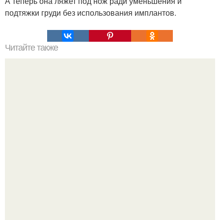
А теперь она ляжет под нож ради уменьшения и
подтяжки груди без использования имплантов.
Читайте также
Анна Калашникова призналась, что плакала после
пластики Виктории Бони.