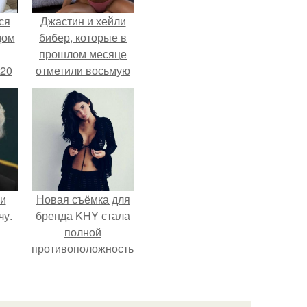
ся
Джастин и хейли
дом
бибер, которые в
прошлом месяце
 20
отметили восьмую
годовщину
помолвки, показали
новые фото с
совместного
отдыха.
 и
Новая съёмка для
чу.
бренда KHY стала
полной
противоположностью
образу, с которым
кайли
ассоциировалась