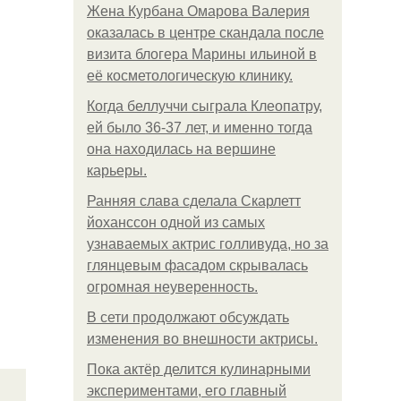
Жена Курбана Омарова Валерия
оказалась в центре скандала после
визита блогера Марины ильиной в
её косметологическую клинику.
Когда беллуччи сыграла Клеопатру,
ей было 36-37 лет, и именно тогда
она находилась на вершине
карьеры.
Ранняя слава сделала Скарлетт
йоханссон одной из самых
узнаваемых актрис голливуда, но за
глянцевым фасадом скрывалась
огромная неуверенность.
В сети продолжают обсуждать
изменения во внешности актрисы.
Пока актёр делится кулинарными
экспериментами, его главный