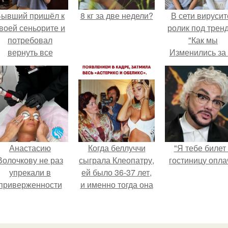
Бывший пришёл к
8 кг за две недели?
В сети вирусит
воей сеньорите и
ролик под трен
потребовал
"Как мы
вернуть все
Изменились за
подарки.
лет".
Анастасию
Когда беллуччи
"Я тебе билет
Волочкову не раз
сыграла Клеопатру,
гостиницу опла
упрекали в
ей было 36-37 лет,
приверженности
и именно тогда она
старевшим бьюти -
находилась на
процедурам.
вершине карьеры.