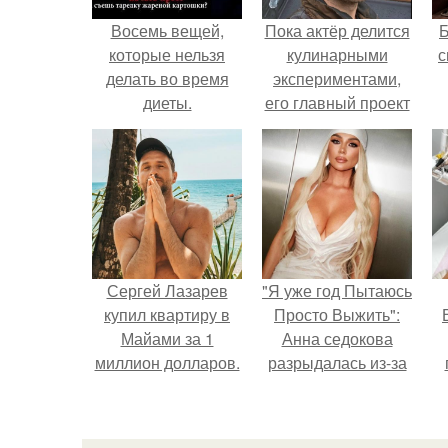
Восемь вещей,
Пока актёр делится
которые нельзя
кулинарными
с
делать во время
экспериментами,
диеты.
его главный проект
сделал серьёзный
шаг вперёд.
Сергей Лазарев
"Я уже год Пытаюсь
купил квартиру в
Просто Выжить":
Майами за 1
Анна седокова
миллион долларов.
разрыдалась из-за
жесткой травли и
у
проклятий в сети.