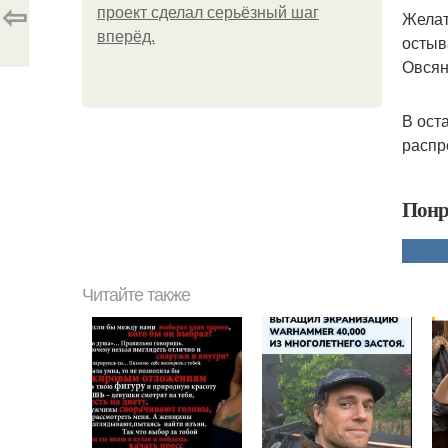
⇦
проект сделал серьёзный шаг
Желат
вперёд.
остыв
Овсян
В ост
распр
Понр
Читайте также