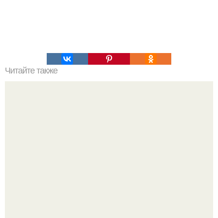
Читайте также
Пример диеты от Ольги кулинич.