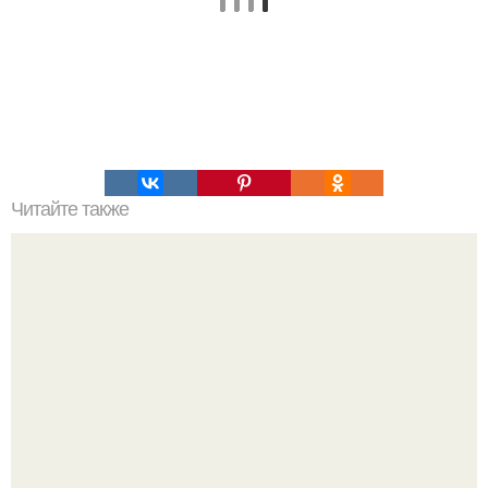
Читайте также
Таким образом, если вы решили изменить свое
отображение в зеркале, вам стоит это прочесть!