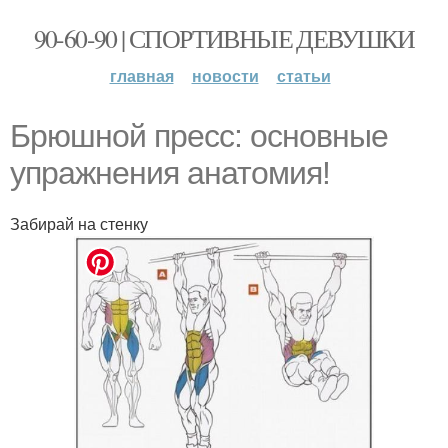
90-60-90 | СПОРТИВНЫЕ ДЕВУШКИ
главная
новости
статьи
Брюшной пресс: основные
упражнения анатомия!
Забирай на стенку