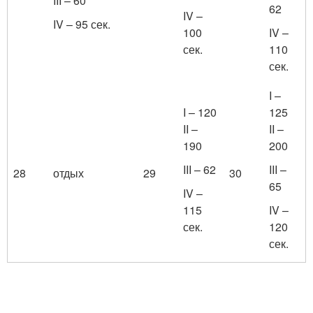
III – 60
62
IV –
IV – 95 сек.
100
IV –
сек.
110
сек.
I –
I – 120
125
II –
II –
190
200
III – 62
III –
28
отдых
29
30
65
IV –
115
IV –
сек.
120
сек.