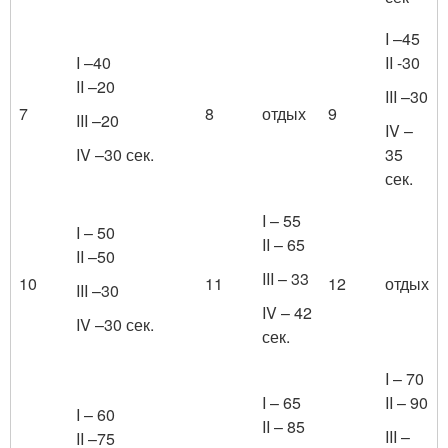
I –45
I –40
II -30
II –20
III –30
7
8
отдых
9
III –20
IV –
IV –30 сек.
35
сек.
I – 55
I – 50
II – 65
II –50
III – 33
10
11
12
отдых
III –30
IV – 42
IV –30 сек.
сек.
I – 70
I – 65
II – 90
I – 60
II – 85
III –
II –75