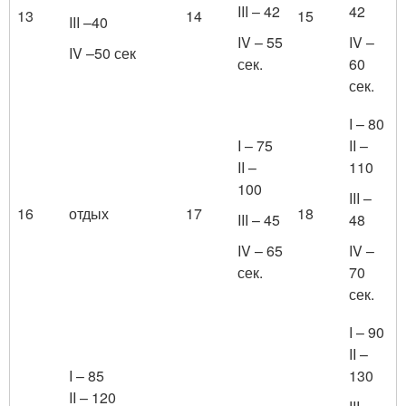
III – 42
42
13
14
15
III –40
IV – 55
IV –
IV –50 сек
сек.
60
сек.
I – 80
I – 75
II –
II –
110
100
III –
16
отдых
17
18
III – 45
48
IV – 65
IV –
сек.
70
сек.
I – 90
II –
I – 85
130
II – 120