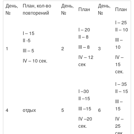
День,
План, кол-во
День,
День,
План
План
№
повторений
№
№
I – 25
I – 20
II – 10
I – 15
II – 8
III –
II -5
III – 8
10
1
2
3
III – 5
IV – 12
IV –
IV – 10 сек.
сек
15
сек.
I – 35
I –30
II – 15
II –15
III –
III –15
15
4
отдых
5
6
IV –20
IV –
сек.
25
сек