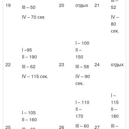
III –
19
20
отдых
21
III – 50
52
IV – 70 сек
IV –
80
сек.
I – 100
I –95
II –
II – 190
150
22
23
24
отдых
III – 62
III – 58
IV – 115 сек.
IV – 90
сек.
I –
I – 110
115
II –
II –
I – 105
170
180
II – 160
III – 60
III –
25
26
27