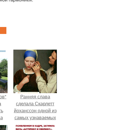
ов"
Ранняя слава
а
сделала Скарлетт
ть
йоханссон одной из
 а
самых узнаваемых
.
актрис голливуда,