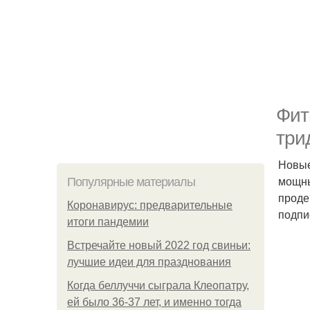
Фит
три
Новые
мощны
Популярные материалы
проде
Коронавирус: предварительные
подпи
итоги пандемии
Встречайте новый 2022 год свиньи:
лучшие идеи для празднования
Когда беллуччи сыграла Клеопатру,
ей было 36-37 лет, и именно тогда