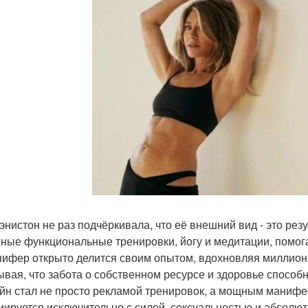
энистон не раз подчёркивала, что её внешний вид - это ре
ные функциональные тренировки, йогу и медитации, помог
ифер открыто делится своим опытом, вдохновляя миллион
ывая, что забота о собственном ресурсе и здоровье способн
йн стал не просто рекламой тренировок, а мощным манифес
иируется исключительно с силой, сексуальностью и абсолю