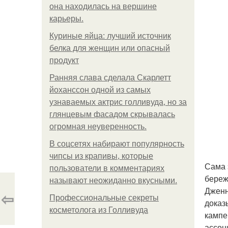
она находилась на вершине
карьеры.
Куриные яйца: лучший источник
белка для женщин или опасный
продукт
Ранняя слава сделала Скарлетт
йоханссон одной из самых
узнаваемых актрис голливуда, но за
глянцевым фасадом скрывалась
огромная неуверенность.
В соцсетях набирают популярность
чипсы из крапивы, которые
Сама 
пользователи в комментариях
береж
называют неожиданно вкусными.
Дженн
⇦
Профессиональные секреты
доказ
косметолога из Голливуда
кампе
ассоц