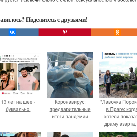
авилось? Поделитесь с друзьями!
13 лет на шее -
Коронавирус:
"Лавочка Порок
буквально.
предварительные
в Праге: когд
итоги пандемии
хотели показа
драму азарта,
получился 18+