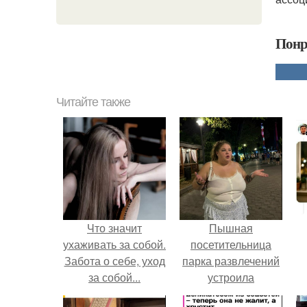
Понр
Читайте также
Что значит
Пышная
ухаживать за собой.
посетительница
Забота о себе, уход
парка развлечений
за собой...
устроила
обсуждение в