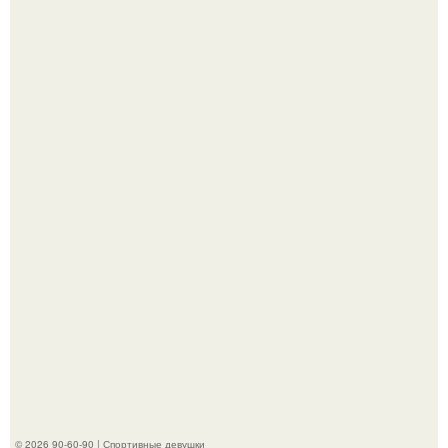
Новая волна споров началась после выхода клипа на
песню Petal.
Новая съёмка для бренда KHY стала полной
противоположностью образу, с которым кайли
ассоциировалась последние годы.
© 2026 90-60-90 | Спортивные девушки