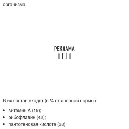
организма.
В их состав входят (в % от дневной нормы):
витамин A (19);
рибофлавин (42);
пантотеновая кислота (28);