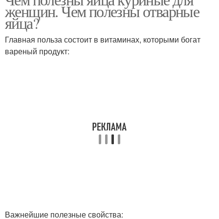
Яйца для организма
Яйца для детей
женщин. Чем полезны отварные
яйца?
Главная польза состоит в витаминах, которыми богат
вареный продукт:
Яйца для питания
Жареные яйца
Яйца для мужчин
Важнейшие полезные свойства: