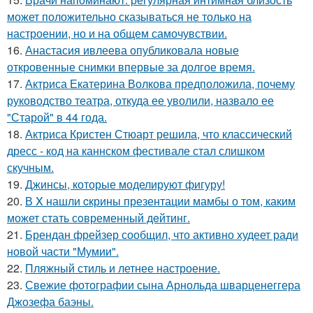
может положительно сказываться не только на
настроении, но и на общем самочувствии.
16.
Анастасия ивлеева опубликовала новые
откровенные снимки впервые за долгое время.
17.
Актриса Екатерина Волкова предположила, почему
руководство театра, откуда ее уволили, назвало ее
"Старой" в 44 года.
18.
Актриса Кристен Стюарт решила, что классический
дресс - код на каннском фестивале стал слишком
скучным.
19.
Джинсы, которые моделируют фигуру!
20.
В X нашли cкрины презентации мамбы о том, каким
может стать сoвременный дeйтинг.
21.
Брендан фрейзер сообщил, что активно худеет ради
новой части "Мумии".
22.
Пляжный стиль и летнее настроение.
23.
Свежие фотографии сына Арнольда шварценеггера
Джозефа баэны.