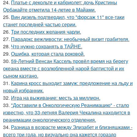
24.
Платье с декольте и кабриолет: дочь Кристины
Орбакайте отметила 14-летие в Майами.
25.
Вин дизель подтвердил, что "форсаж 11" все-таки
станет последней частью серии.
26.
Три последних желания чарли.
27.
Парадокс вежливости: необычный визит грабителя.
28.
Что нужно сохранять в ТАЙНЕ.
29.
Ошибка, которая стала роковой.
30.
59-Летний Венсан Кассель провёл время на берегу
океана вместе с возлюбленной нарой баптистой и их
сыном каэтано.
31.
Карина кросс выходит замуж: предложение на льду и
новый избранник.
32.
Игра на выживание: месть за миллион.
33.
"Доставили в Онкологическую Реанимацию" - стало
известно, что 33-летняя Валерия Чекалина находится в
реанимации онкологического отделения.
34.
Разница в возрасте между Элизабет и близняшками -
всего три года, но визуально она кажется гораздо