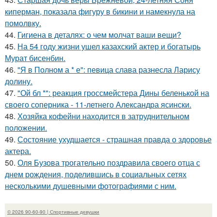
киперман, показала фигуру в бикини и намекнула на
помолвку.
44.
Гигиена в деталях: о чем молчат ваши вещи?
45.
На 54 году жизни ушел казахский актер и богатырь
Мурат бисенбин.
46.
"Я в Полном а * е": певица слава разнесла Ларису
долину.
47.
"Ой бл *": реакция гроссмейстера Дины беленькой на
своего соперника - 11-летнего Александра ясински.
48.
Хозяйка кофейни находится в затруднительном
положении.
49.
Состояние ухудшается - страшная правда о здоровье
актера.
50.
Оля Бузова трогательно поздравила своего отца с
днем рождения, поделившись в социальных сетях
несколькими душевными фотографиями с ним.
© 2026 90-60-90 | Спортивные девушки