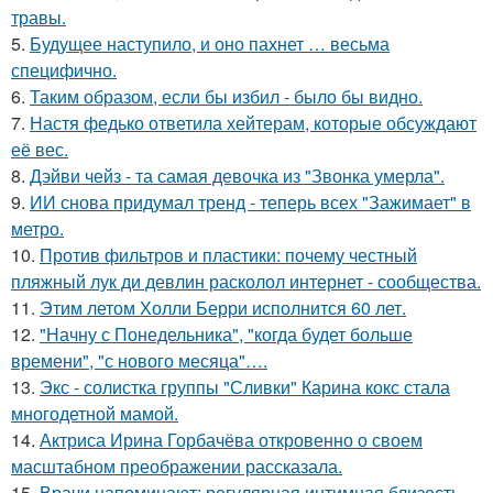
травы.
5.
Будущее наступило, и оно пахнет … весьма
специфично.
6.
Таким образом, если бы избил - было бы видно.
7.
Настя федько ответила хейтерам, которые обсуждают
её вес.
8.
Дэйви чейз - та самая девочка из "Звонка умерла".
9.
ИИ снова придумал тренд - теперь всех "Зажимает" в
метро.
10.
Против фильтров и пластики: почему честный
пляжный лук ди девлин расколол интернет - сообщества.
11.
Этим летом Холли Берри исполнится 60 лет.
12.
"Начну с Понедельника", "когда будет больше
времени", "с нового месяца"….
13.
Экс - солистка группы "Сливки" Карина кокс стала
многодетной мамой.
14.
Актриса Ирина Горбачёва откровенно о своем
масштабном преображении рассказала.
15.
Врачи напоминают: регулярная интимная близость