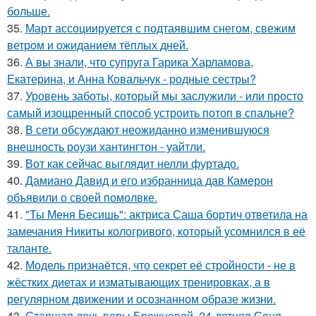
больше.
35.
Март ассоциируется с подтаявшим снегом, свежим
ветром и ожиданием тёплых дней.
36.
А вы знали, что супруга Гарика Харламова,
Екатерина, и Анна Ковальчук - родные сестры?
37.
Уровень заботы, который мы заслужили - или просто
самый изощренный способ устроить потоп в спальне?
38.
В сети обсуждают неожиданно изменившуюся
внешность роузи хантингтон - уайтли.
39.
Вот как сейчас выглядит нелли фуртадо.
40.
Дамиано Давид и его избранница дав Камерон
объявили о своей помолвке.
41.
"Ты Меня Бесишь": актриса Саша бортич ответила на
замечания Никиты кологривого, который усомнился в её
таланте.
42.
Модель признаётся, что секрет её стройности - не в
жёстких диетах и изматывающих тренировках, а в
регулярном движении и осознанном образе жизни.
43.
Старшая дочь веры Брежневой, 24-летняя Соня