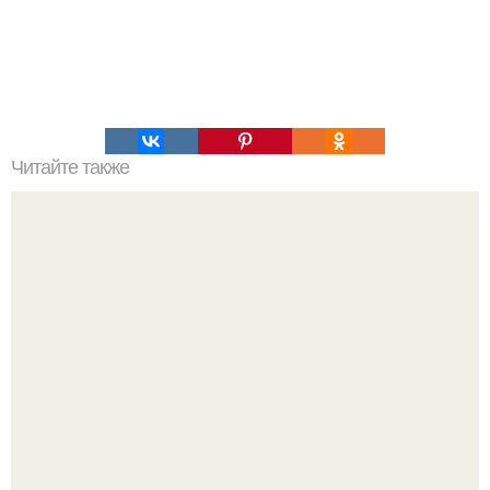
Читайте также
Диетическое овсяное печенье с яблоком.