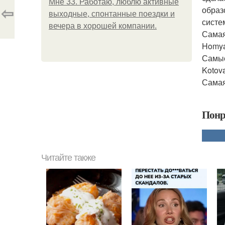
Мне 33. Работаю, люблю активные
⇦
образ
выходные, спонтанные поездки и
систе
вечера в хорошей компании.
Самая
Homyak
Самые
Kotova
Самая
Понр
Читайте также