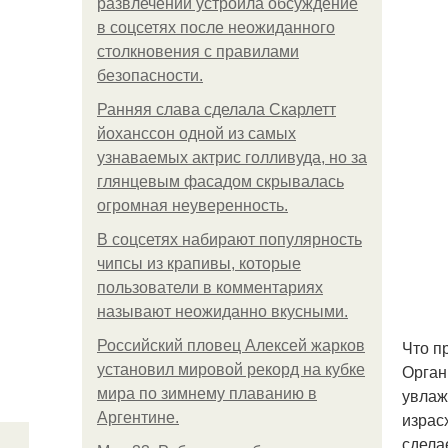
развлечений устроила обсуждение
в соцсетях после неожиданного
столкновения с правилами
безопасности.
Ранняя слава сделала Скарлетт
йоханссон одной из самых
узнаваемых актрис голливуда, но за
глянцевым фасадом скрывалась
огромная неуверенность.
В соцсетях набирают популярность
чипсы из крапивы, которые
пользователи в комментариях
называют неожиданно вкусными.
Что п
Российский пловец Алексей жарков
Орган
установил мировой рекорд на кубке
увлаж
мира по зимнему плаванию в
израс
Аргентине.
сдела