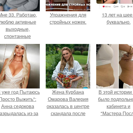
Мне 33. Работаю,
Упражнения для
13 лет на шее 
люблю активные
стройных ножек.
буквально.
выходные,
спонтанные
оездки и вечера в
орошей компании.
Я уже год Пытаюсь
Жена Курбана
В этой истории
Просто Выжить":
Омарова Валерия
было подпольн
Анна седокова
оказалась в центре
кабинета и
азрыдалась из-за
скандала после
"Мастера Пос
жесткой травли и
визита блогера
Двухнедельн
проклятий в сети.
Марины ильиной в
Курсов".