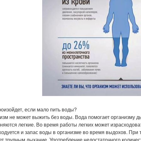
роизойдет, если мало пить воды?
изм не может выжить без воды. Вода помогает организму д
няются легкие. Во время работы легких может израсходоват
ходуется и запас воды в организме во время выдохов. При т
ет трудным дыхание. Употребление недостаточного количес