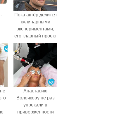
-
Пока актёр делится
кулинарными
экспериментами,
его главный проект
сделал серьёзный
шаг вперёд.
 не
Анастасию
ого
Волочкову не раз
упрекали в
ле
приверженности
ых
устаревшим бьюти -
процедурам.