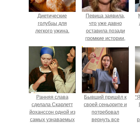
Диетические
Певица заявила,
голубцы для
что уже давно
легкого ужина.
оставила позади
громкие истории,
сосредоточилась на
п
творчестве и не
х
дает новых
поводов для
конфликтов.
Ранняя слава
Бывший пришёл к
"
сделала Скарлетт
своей сеньорите и
йоханссон одной из
потребовал
самых узнаваемых
вернуть все
р
актрис голливуда,
подарки.
но за глянцевым