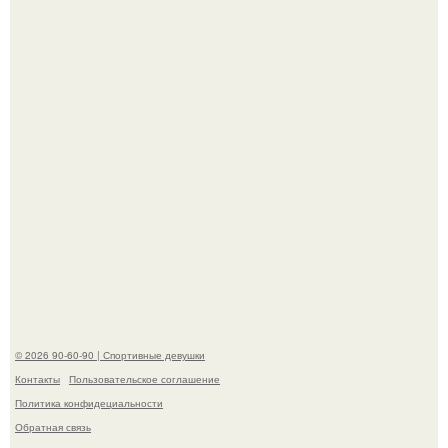
наследству.
Горяча - Маргарет куолли на съёмках нового клипа
House Tour - актриса не только появилась в кадре, но и
выступила в роли сорежиссёра проекта.
© 2026 90-60-90 | Спортивные девушки
Контакты
Пользовательское соглашение
Политика конфидециальности
Обратная связь