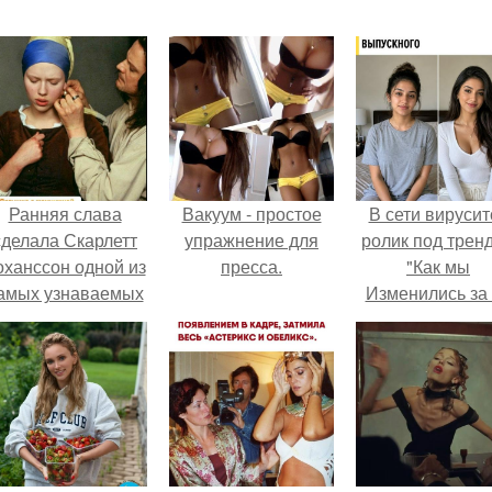
Ранняя слава
Вакуум - простое
В сети вирусит
сделала Скарлетт
упражнение для
ролик под трен
оханссон одной из
пресса.
"Как мы
амых узнаваемых
Изменились за
актрис голливуда,
лет".
но за глянцевым
фасадом
скрывалась
огромная
неуверенность.