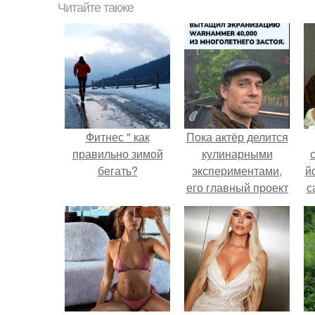
Читайте также
Фитнес " как
Пока актёр делится
правильно зимой
кулинарными
бегать?
экспериментами,
й
его главный проект
с
сделал серьёзный
шаг вперёд.