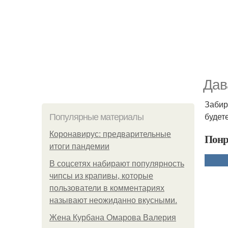
Дав
Забир
будет
Популярные материалы
Коронавирус: предварительные
Понр
итоги пандемии
В соцсетях набирают популярность
чипсы из крапивы, которые
пользователи в комментариях
называют неожиданно вкусными.
Жена Курбана Омарова Валерия