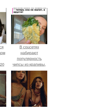
ся
В соцсетях
дом
набирают
популярность
 20
чипсы из крапивы,
которые
пользователи в
комментариях
называют
неожиданно
вкусными.