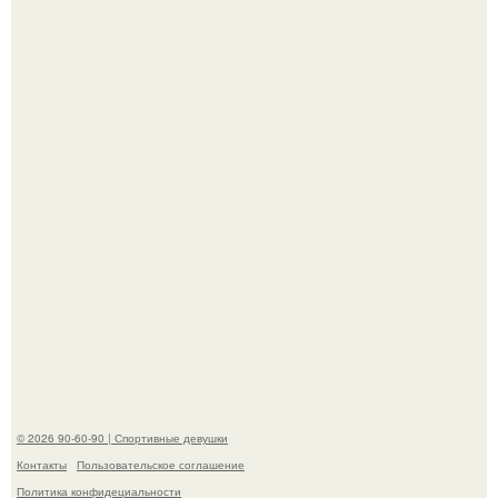
Талант - как и хорошие гены - часто передается по
наследству.
Девушка решила провести необычный эксперимент и на
протяжении 30 дней питалась одной шаурмой.
© 2026 90-60-90 | Спортивные девушки
Контакты
Пользовательское соглашение
Политика конфидециальности