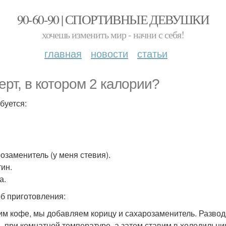
90-60-90 | СПОРТИВНЫЕ ДЕВУШКИ
хочешь изменить мир - начни с себя!
главная
новости
статьи
ерт, в котором 2 калории?
буется:
озаменитель (у меня стевия).
ин.
а.
б приготовления:
им кофе, мы добавляем корицу и сахарозаменитель. Развод
ь при комнатной температуре, а затем ставим в холодильник