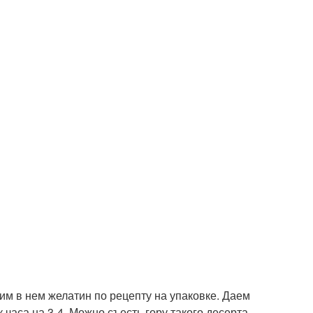
им в нем желатин по рецепту на упаковке. Даем
 часа на 3-4. Можно съесть гору такого десерта