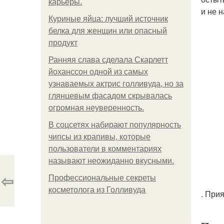
карьеры.
и не 
Куриные яйца: лучший источник
белка для женщин или опасный
продукт
Ранняя слава сделала Скарлетт
йоханссон одной из самых
узнаваемых актрис голливуда, но за
глянцевым фасадом скрывалась
огромная неуверенность.
В соцсетях набирают популярность
чипсы из крапивы, которые
пользователи в комментариях
называют неожиданно вкусными.
⇦
Профессиональные секреты
косметолога из Голливуда
. При