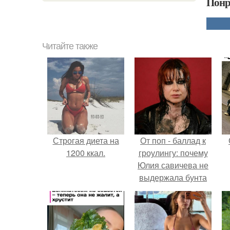
Понр
Читайте также
Строгая диета на
От поп - баллад к
1200 ккал.
гроулингу: почему
Юлия савичева не
выдержала бунта
собственной
аудитории.