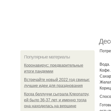
Дес
Потре
Популярные материалы
Вода.
Коронавирус: предварительные
Кофе.
итоги пандемии
Сахар
Встречайте новый 2022 год свиньи:
Желат
лучшие идеи для празднования
Кориц
Когда беллуччи сыграла Клеопатру,
Спосо
ей было 36-37 лет, и именно тогда
Готов
она находилась на вершине
остыт