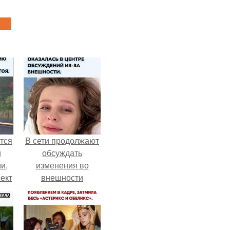
тся
В сети продолжают
и
обсуждать
и,
изменения во
ект
внешности
ный
актрисы.