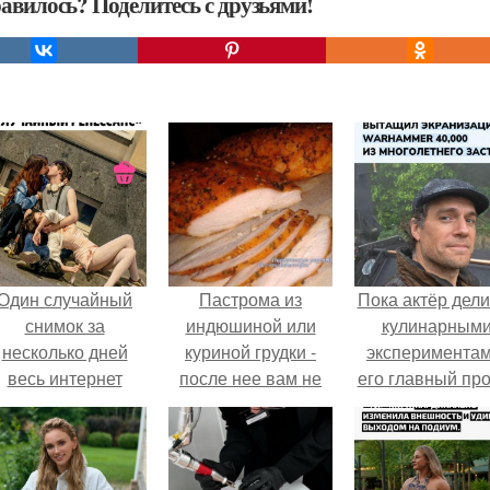
авилось? Поделитесь с друзьями!
Один случайный
Пастрома из
Пока актёр дели
снимок за
индюшиной или
кулинарным
несколько дней
куриной грудки -
экспериментам
весь интернет
после нее вам не
его главный про
облетел.
захочется есть
сделал серьёз
обычную колбасу!
шаг вперёд.