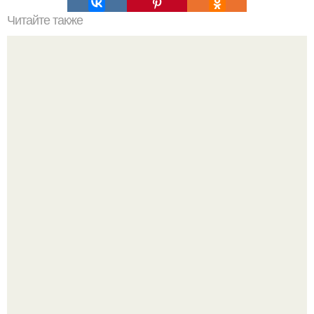
Читайте также
Замена колбасе - куриный рулет (ок 120 ккал).
Пока актёр делится кулинарными экспериментами, его
главный проект сделал серьёзный шаг вперёд.