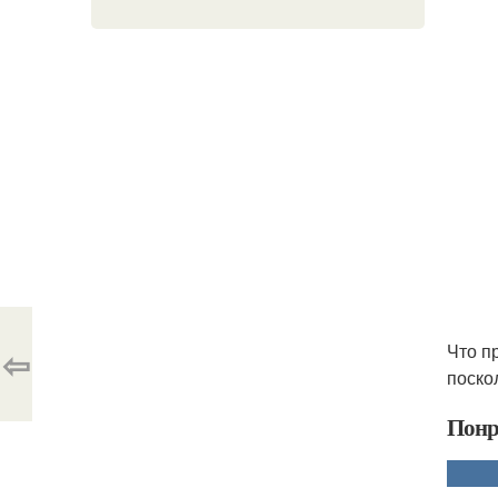
Что п
⇦
поскол
Понр