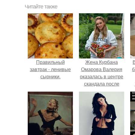
Читайте также
Правильный
Жена Курбана
В
завтрак - ленивые
Омарова Валерия
б
сырники.
оказалась в центре
скандала после
визита блогера
Марины ильиной в
её
косметологическую
клинику.