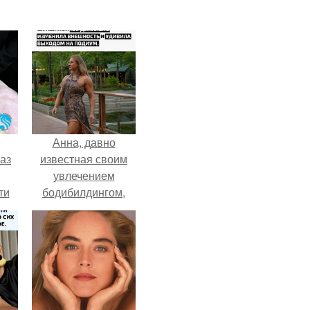
Анна, давно
аз
известная своим
увлечением
ти
бодибилдингом,
ти -
впервые
попробовала себя
в роли модели.