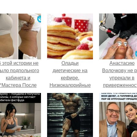
 этой истории не
Оладьи
Анастасию
ыло подпольного
диетические на
Волочкову не р
кабинета и
кефире.
упрекали в
"Мастера После
Низкокалорийные
приверженнос
Двухнедельных
оладьи на кефире.
устаревшим бью
Курсов".
процедурам.